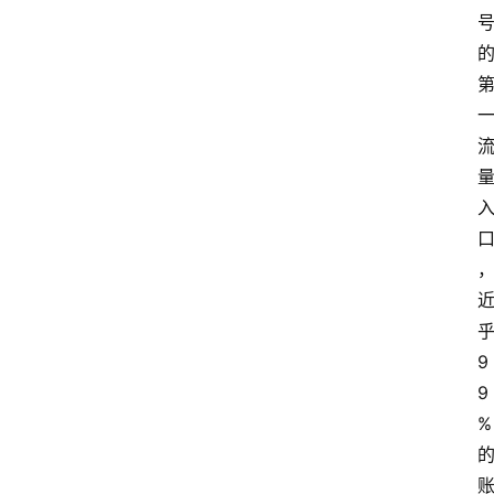
9
9
%