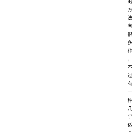
本
站
服
务