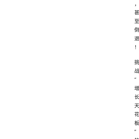
览
专
题
文
登录
注册
章
推
荐
工
“
具
淘
客
导
航
”