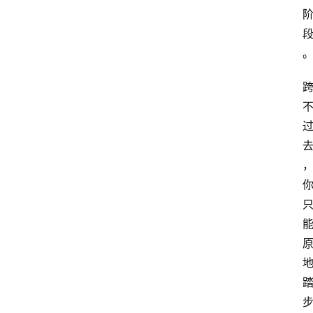
网
站
首
页
快
讯
商
城
分
类
浏