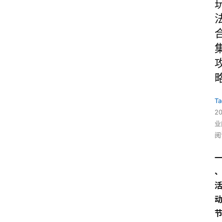
Ta
2
业
阅