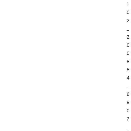
1
0
2
_
2
网
0
站
0
首
8
页
5
4
快
_
讯
6
商
9
城
0
?
分
_