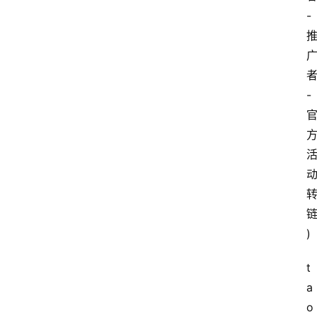
-
-
链
)
t
a
o