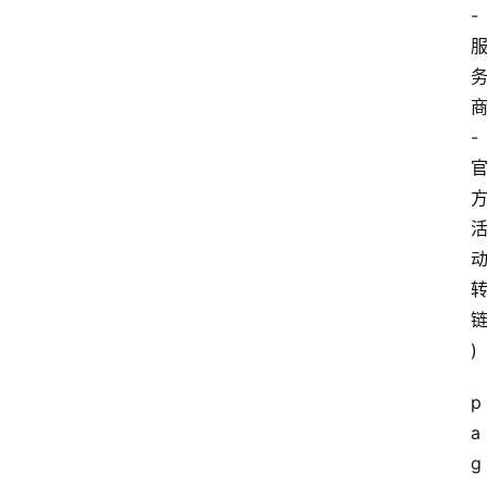
-
-
链
)
p
a
g