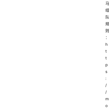
则
h
t
t
p
s
:
/
/
m
o