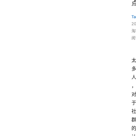
Ta
2
淘
阅