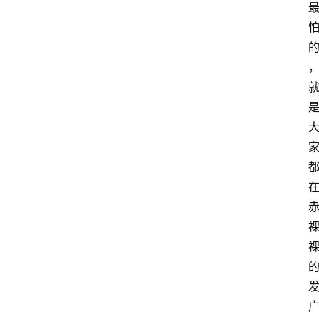
网
站
首
页
快
讯
商
城