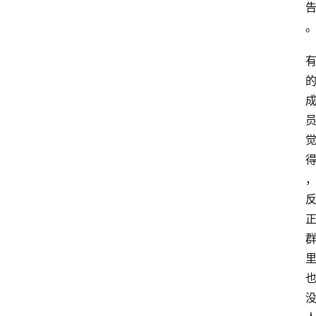
分
类
浏
览
专
题
文
登录
注册
章
推
荐
工
具
淘
客
导