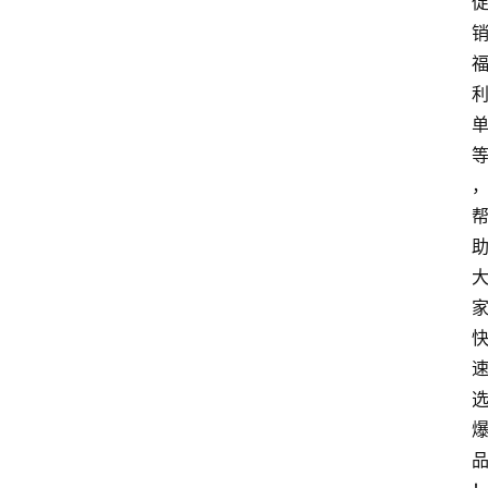
文
登录
注册
章
推
荐
工
具
淘
客
导
航
本
站
服
务