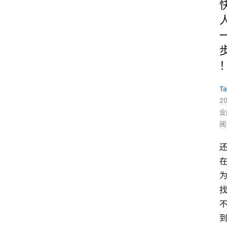
Ta
2
业
阅