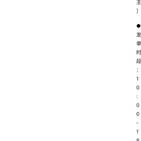
● 
1
0
:
0
0 
-
1
8