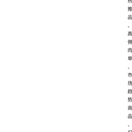
站
首
页
快
讯
商
城
分
类
浏
览
专
题