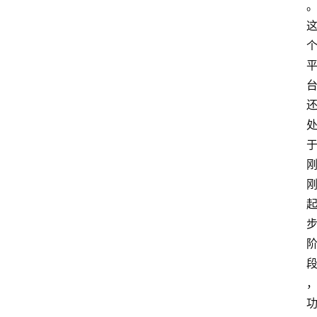
览
专
题
文
登录
注册
章
推
荐
工
具
淘
客
导
航