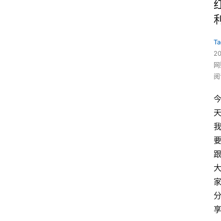
Ta
2
网
阅