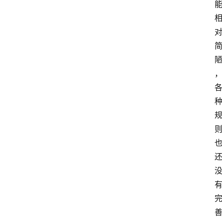
本
站
服
务