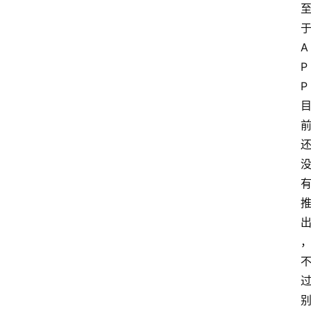
A
P
P