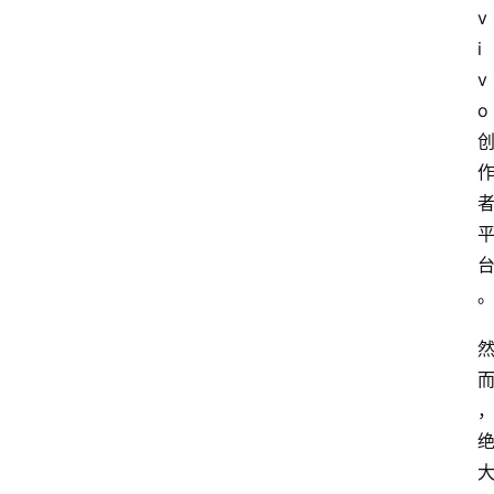
v
i
v
o