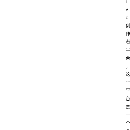
i
v
o