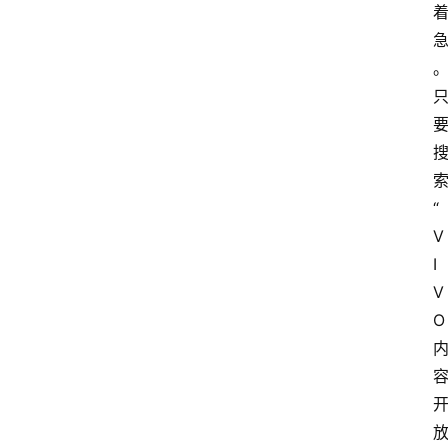
“
V
I
V
O