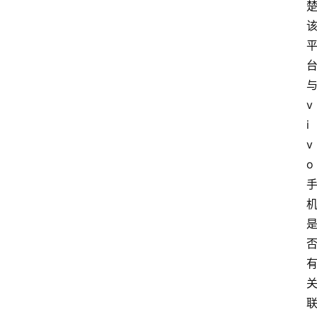
网
站
v
首
i
页
v
o
快
讯
商
城
分
类
浏