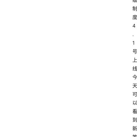
度
4
.
1
线
到