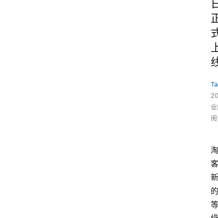
Ta
2
业
阅