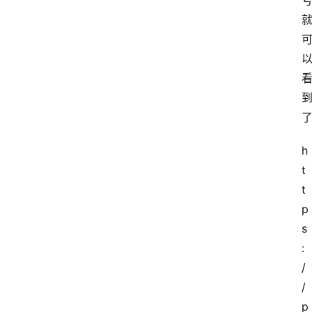
h
t
t
p
s
:
/
/
p