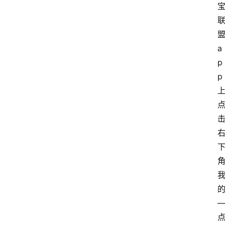
a
p
p
上
角