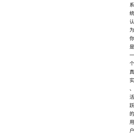
网
站
首
页
快
讯
商
城
分
类
浏
览