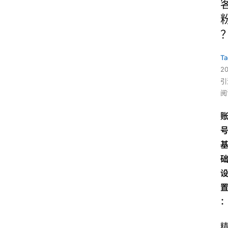
Ta
2
引
阅