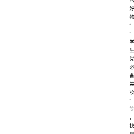
”
“
” 