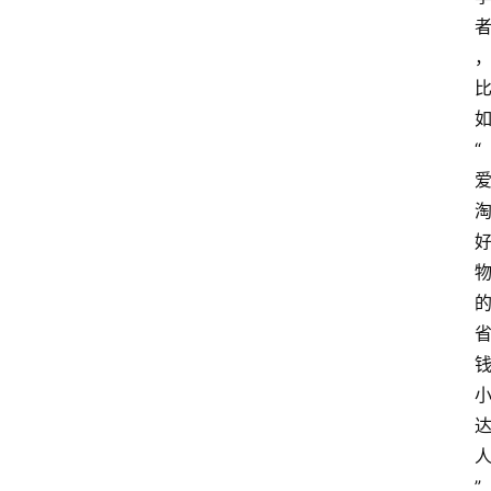
如
“
” 