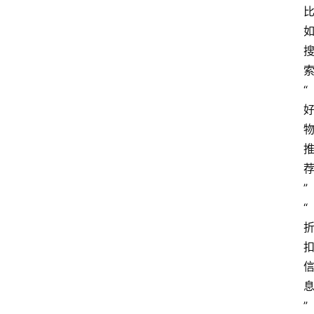
索
“
”
“
” 