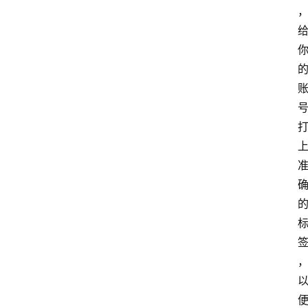
专
题
文
登录
注册
章
推
荐
工
具
淘
客
导
航
本
站
服