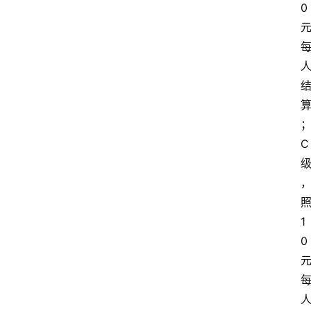
0
网
站
首
页
C
快
讯
1
商
0
城
分
类