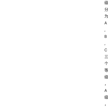
A
,
B
,
C
A