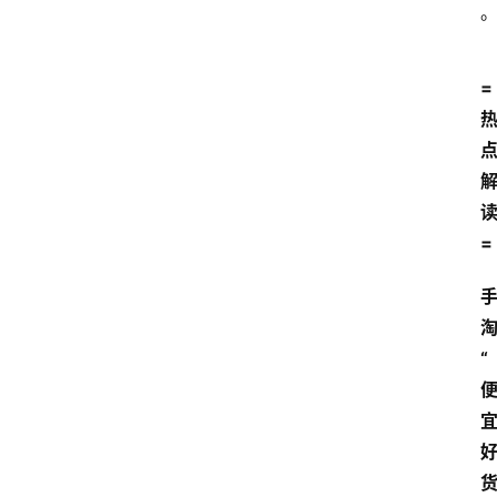
=
=
“