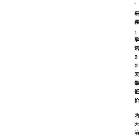
”
9
0