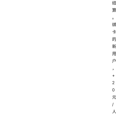
浏
览
专
题
文
登录
注册
章
推
荐
工
具
+
2
淘
0
客
导
/
航