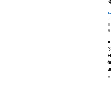
Ta
2
业
阅
=
=