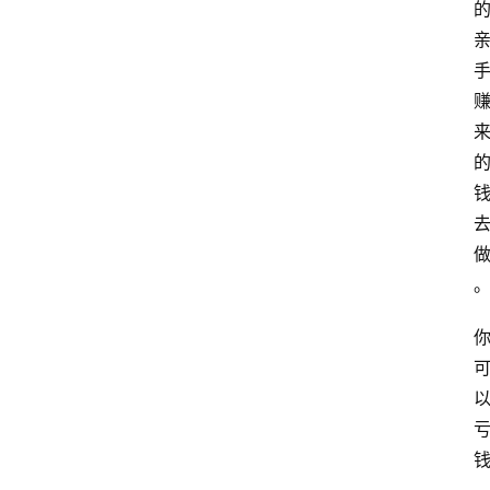
网
站
首
页
快
讯
商
城
分
类
浏
览