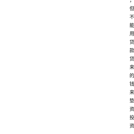
专
题
文
登录
注册
章
推
荐
工
具
淘
客
导
航
本
站