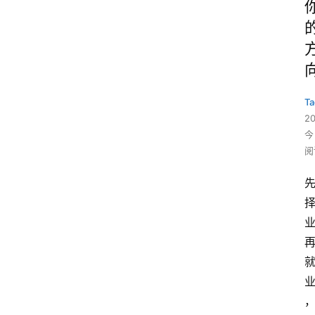
Ta
2
今
阅