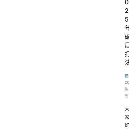
0
2
5
摸
2
淘
阅