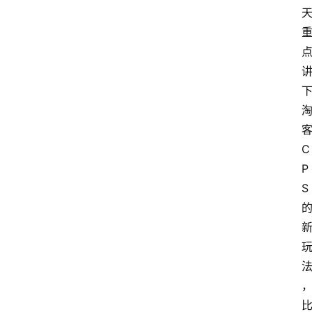
C
P
S