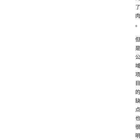
网
站
首
页
快
讯
商
城
分
类
浏