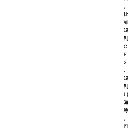
C
P
S