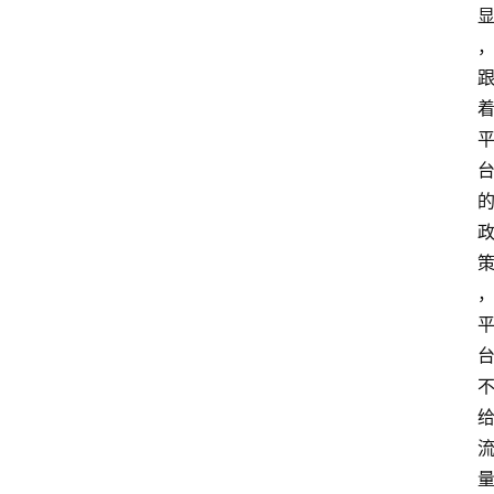
览
专
题
文
登录
注册
章
推
荐
工
具
淘
客
导
航
本