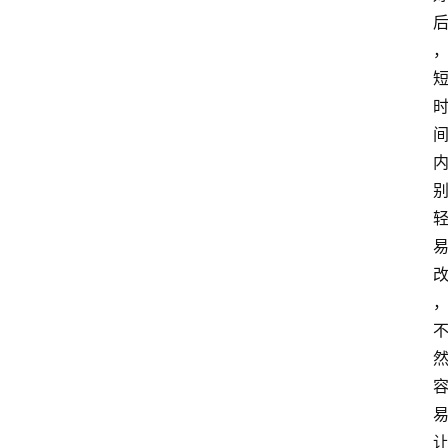
页
快
讯
商
城
分
类
浏
览
专
题
文
登录
注册
章