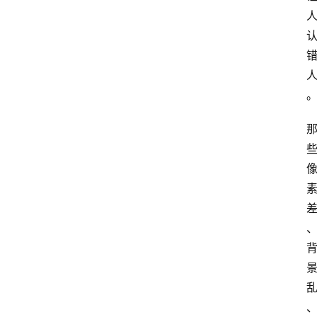
推
荐
工
具
淘
客
导
航
本
站
服
务