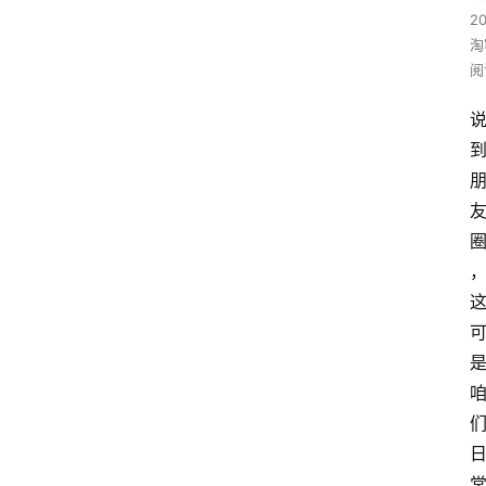
2
淘
阅