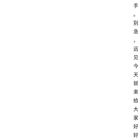
网
站
首
页
快
讯
商
城
分
类
浏
览