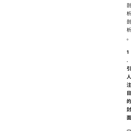
专
题
文
登录
注册
章
推
荐
1
工
. 
具
淘
客
导
航
本
站
服