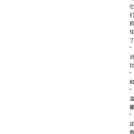
“
”
“
”