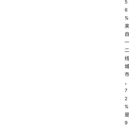
5
6
%
7
2
%
9