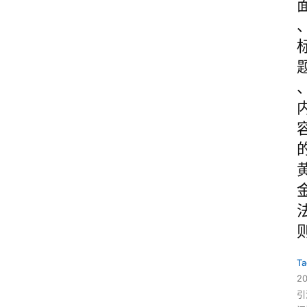
Ta
2
引