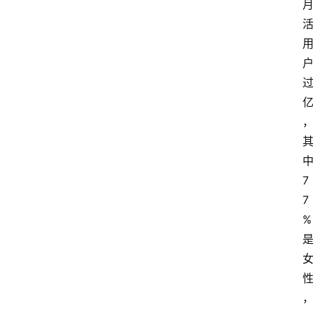
7
7
%