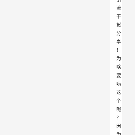
流
干
货
分
享
！
为
啥
要
唠
这
个
呢
？
因
为