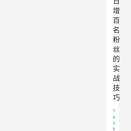
日
增
百
名
粉
丝
的
实
战
技
巧
T
a
o
k