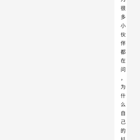
很
多
小
伙
伴
都
在
问
，
为
什
么
自
己
的
抖