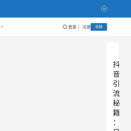
登录
注册
投稿
抖
音
引
流
秘
籍
：