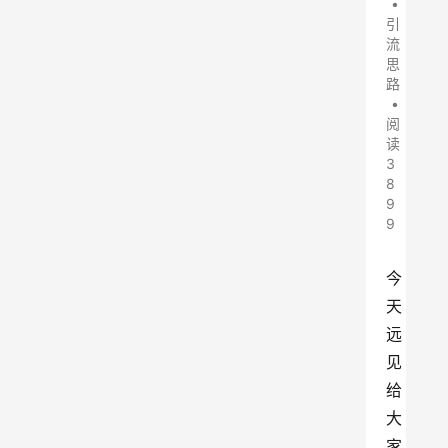
•
引
流
思
路
•
阅
读
3
8
9
9
今
天
远
见
给
大
家