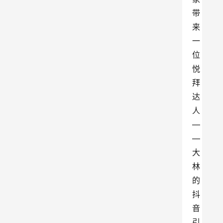
带
来
一
位
悦
拜
达
人
—
—
大
林
的
抖
音
引