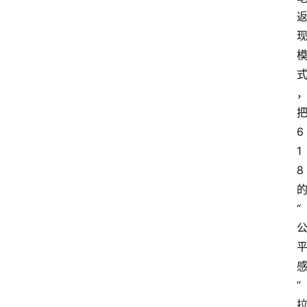
6
1
8
“
”