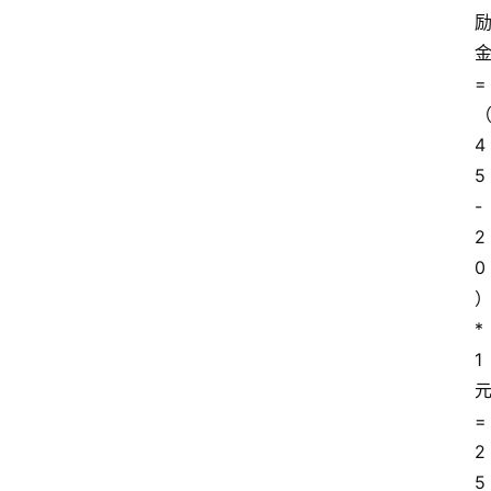
=
4
5
-
2
0
*
1
=
2
5