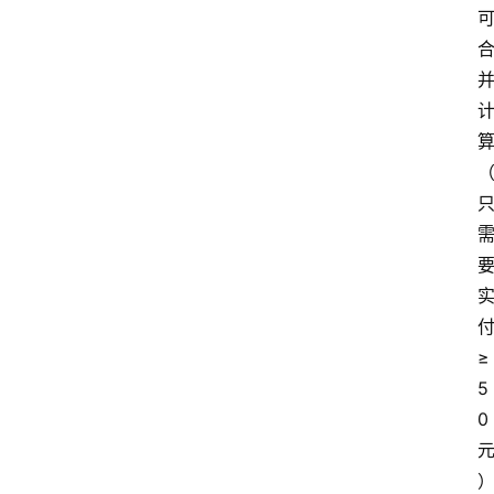
≥
5
0