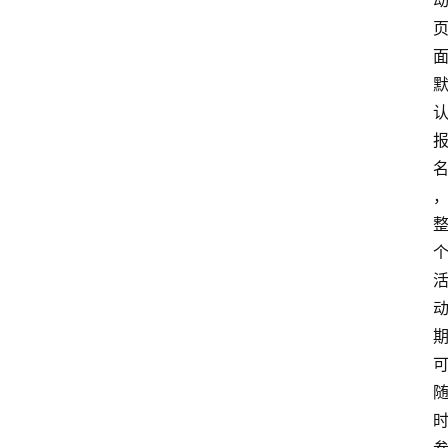
专
题
文
登录
注册
章
推
荐
工
具
淘
客
导
航
本
站
服