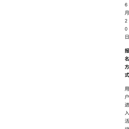
6
网
站
2
首
0
页
快
讯
商
城
分
类
浏
览