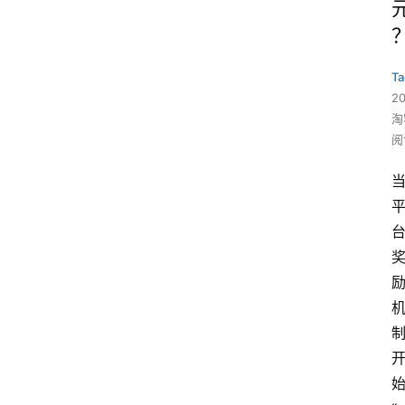
Ta
2
淘
阅