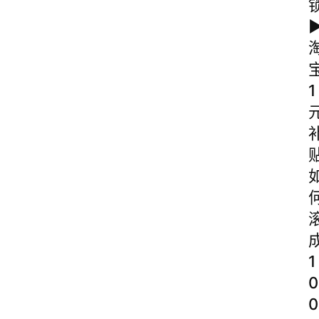
▶
1
1
0
0