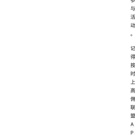
务
A
P