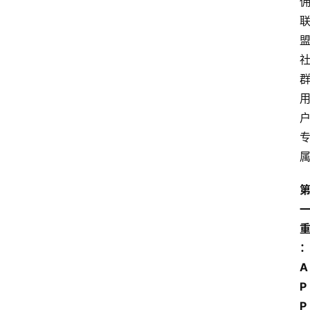
A
P
P