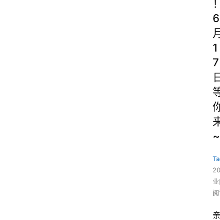
6
1
7
~
Ta
2
业
阅