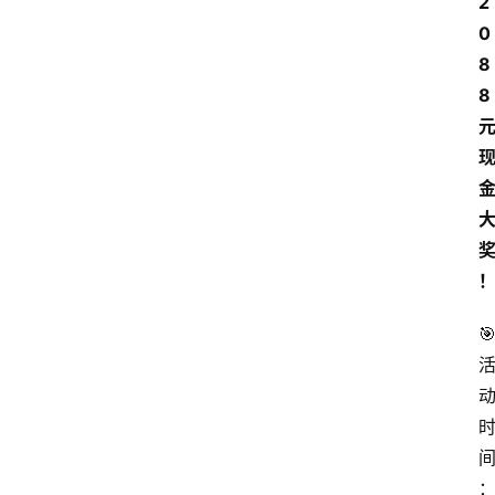
2
0
8
8
🎯