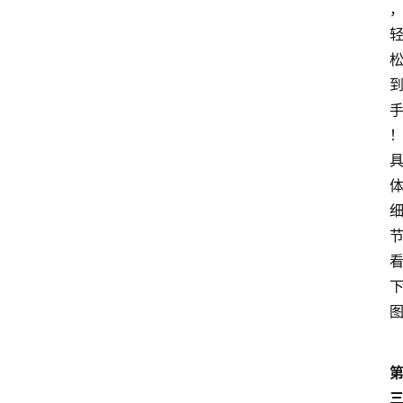
类
浏
览
专
题
文
登录
注册
章
推
荐
工
具
淘
客
导
航