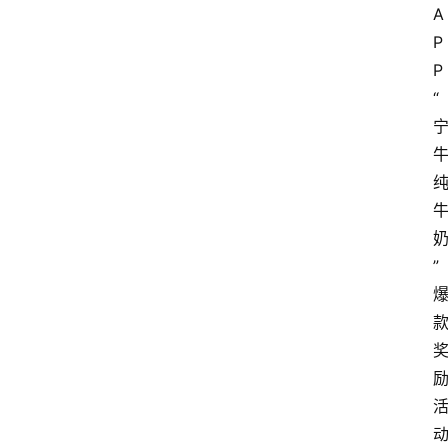
A
P
P
“
”