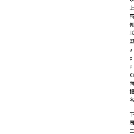
a
p
p