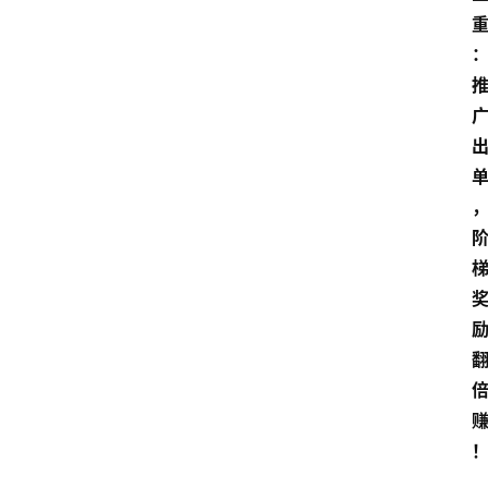
本
站
服
务