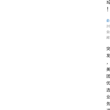
俞
2
业
阅