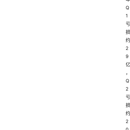
Q
1
2
9
Q
2
2
0