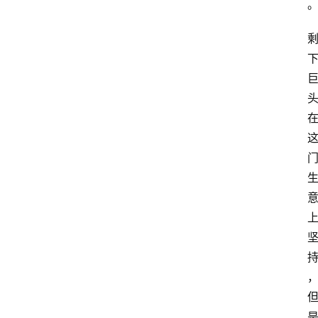
分
类
浏
览
专
题
文
登录
注册
章
推
荐
工
具
淘
客