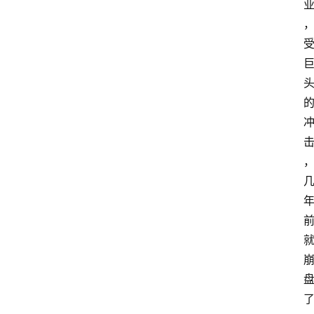
网
站
首
页
快
讯
商
城