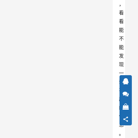
，
看
看
能
不
能
发
现
一
些
有
趣
的
信
息
。