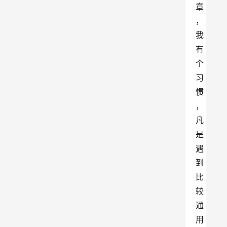
章
，
我
有
个
习
惯
，
凡
是
遇
到
比
较
通
用