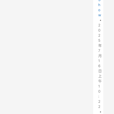
h
o
w
•
2
0
2
5
年
7
月
1
6
日
上
午
1
0
:
2
2
•