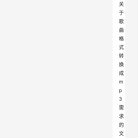
关
于
歌
曲
格
式
转
换
成
m
p
3
需
求
的
文