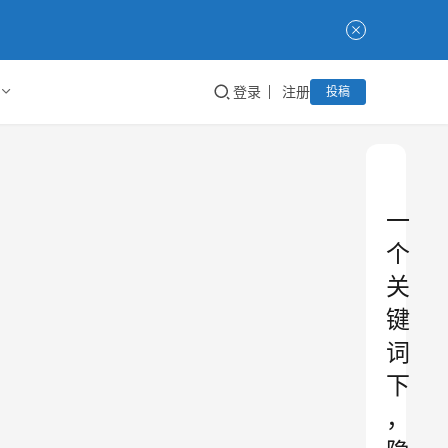
登录
注册
投稿
一
个
关
键
词
下
，