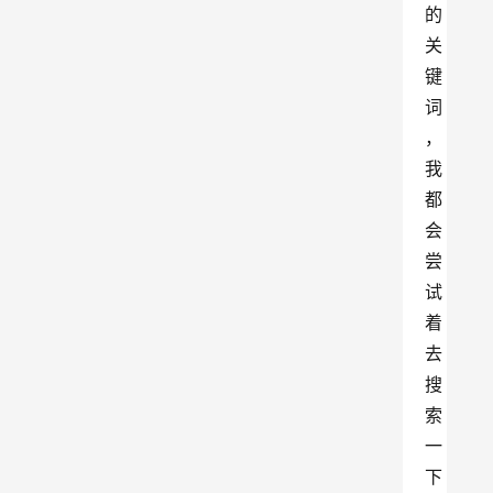
的
关
键
词
，
我
都
会
尝
试
着
去
搜
索
一
下