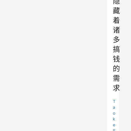
隐
藏
着
诸
多
搞
钱
的
需
求
T
a
o
k
e
S