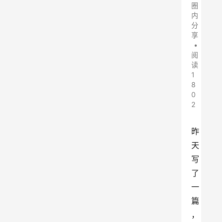
圈
内
分
享
•
阅
读
1
8
0
2
昨
天
写
了
一
篇
，