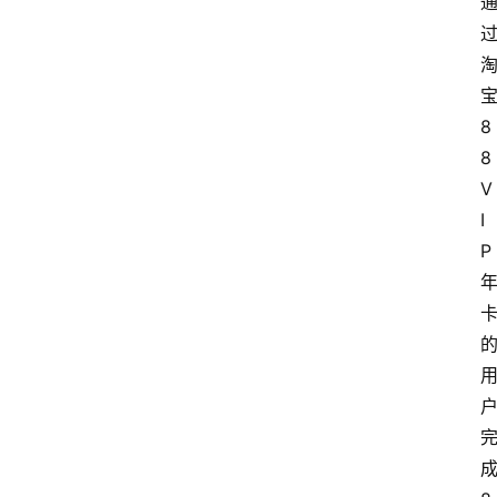
8
8
V
I
P