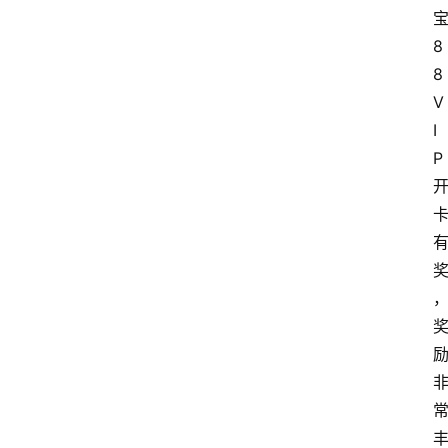
8
8
V
I
P