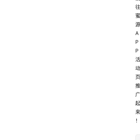
A
P
P