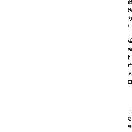
（
活
动