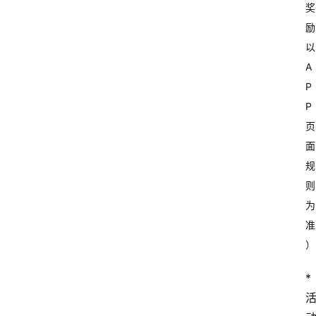
奖
励
以
A
P
P
页
面
规
则
为
准
）
*