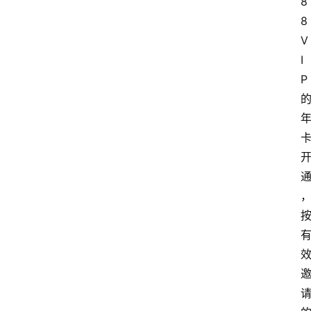
8
8
V
I
P