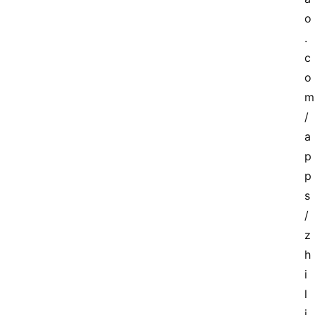
o
.
c
o
m
/
a
p
p
s
/
z
h
i
l
i