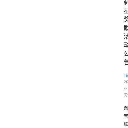
Ta
2
业
阅