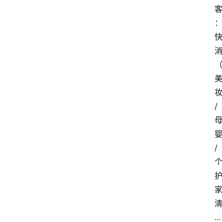
/
/
…