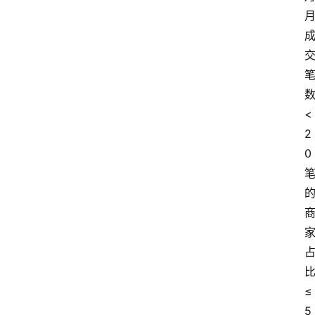
专
题
文
登录
注册
章
<
推
2
荐
0
工
具
淘
客
导
航
≤
本
5