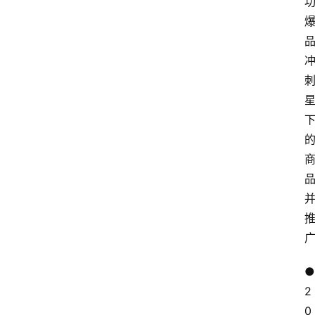
● 
2
0