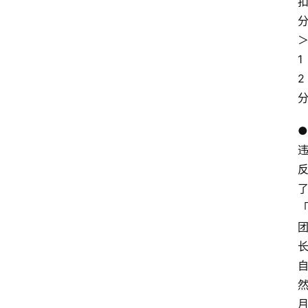
网
1
站
2
首
页
●
快
讯
商
城
分
类
浏
览