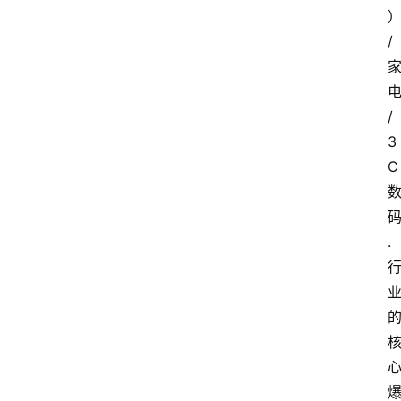
/
/
3
C
.