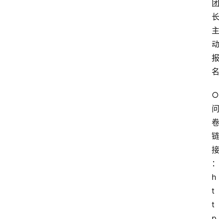
○ 
h
t
t
p