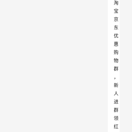
淘
宝
京
东
优
惠
购
物
群
，
新
人
进
群
领
红