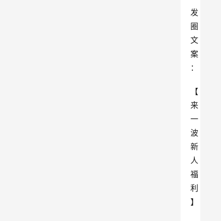
发
圈
文
案
：
【
来
一
波
新
人
福
利
】