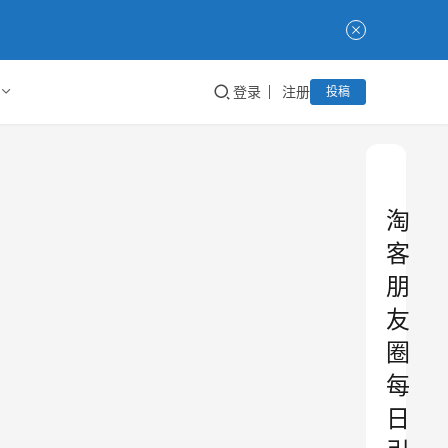
登录
注册
投稿
淘
客
朋
友
圈
每
日