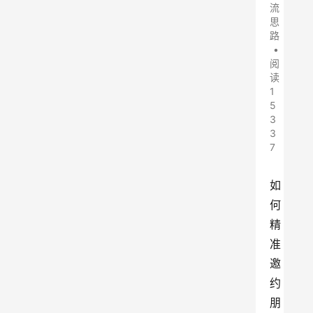
流
思
路
•
阅
读
1
5
3
3
7
如
何
精
准
邀
约
朋