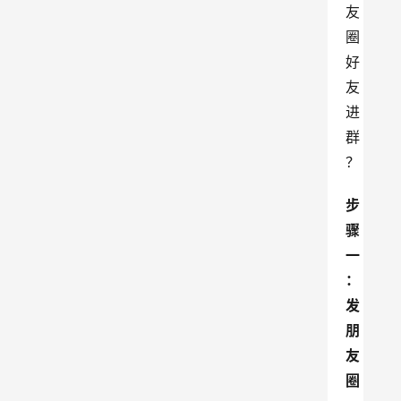
友
圈
好
友
进
群
？
步
骤
一
：
发
朋
友
圈