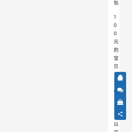
包
1
0
0
元
的
宝
贝
，
2
0
元
就
可
以