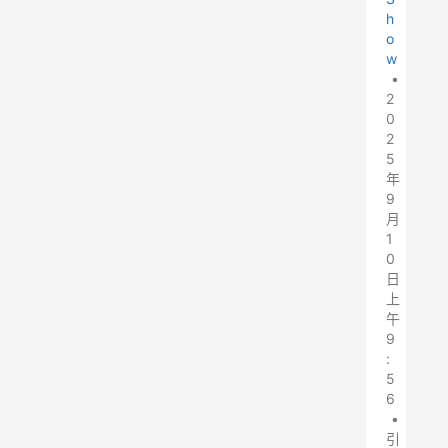
h
o
w
•
2
0
2
5
年
9
月
1
0
日
上
午
9
:
5
6
•
引