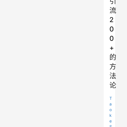
引
流
2
0
0
+
的
方
法
论
T
a
o
k
e
S