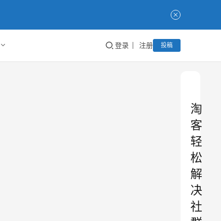
登录
注册
投稿
淘
客
轻
松
解
决
社