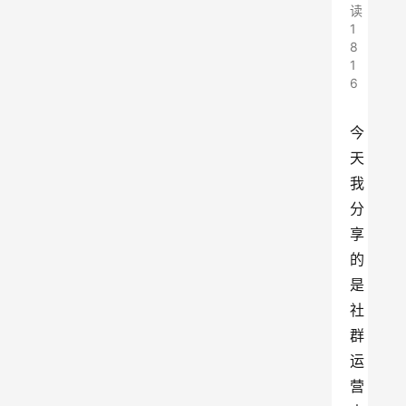
读
1
8
1
6
今
天
我
分
享
的
是
社
群
运
营