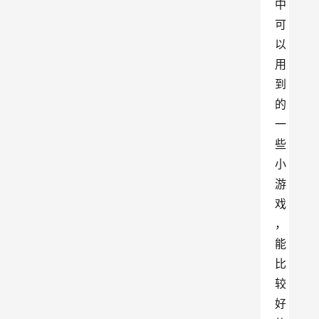
中
可
以
用
到
的
一
些
小
游
戏
，
能
比
较
好