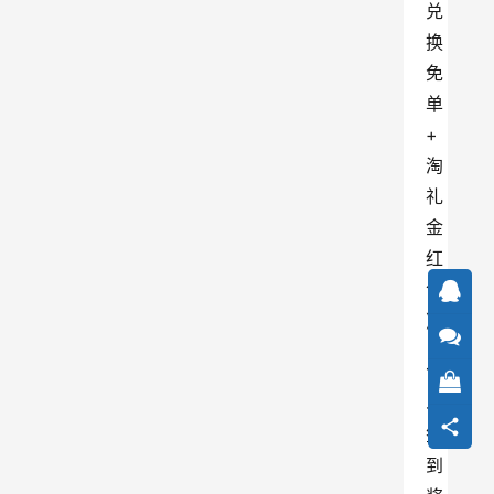
兑
换
免
单
+
淘
礼
金
红
包
)
1
、
签
到