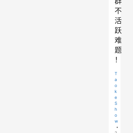
群
不
活
跃
难
题
！
T
a
o
k
e
S
h
o
w
•
2