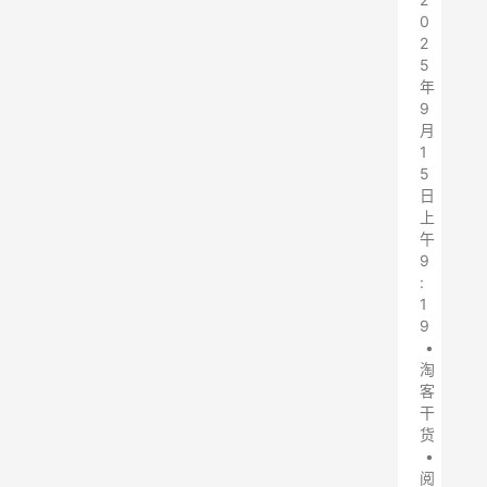
0
2
5
年
9
月
1
5
日
上
午
9
:
1
9
•
淘
客
干
货
•
阅