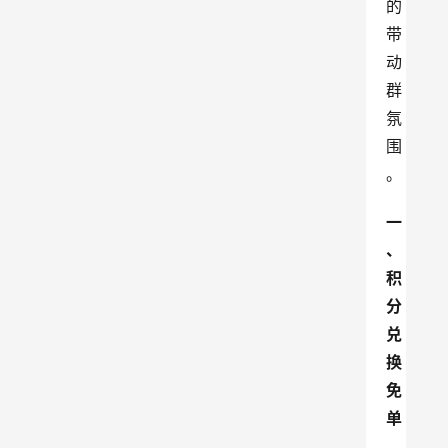
的
带
动
群
氛
围
。
一
、
积
分
兑
换
免
单