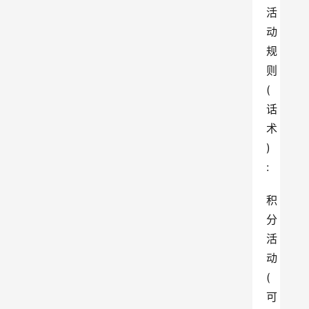
活
动
规
则
(
话
术
)
:
积
分
活
动
(
可