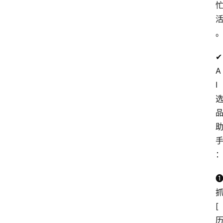
✔
A
I
❶
抓
[