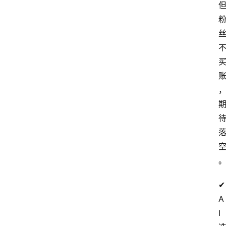
网
站
首
页
快
讯
商
城
分
✔
类
A
浏
I
览