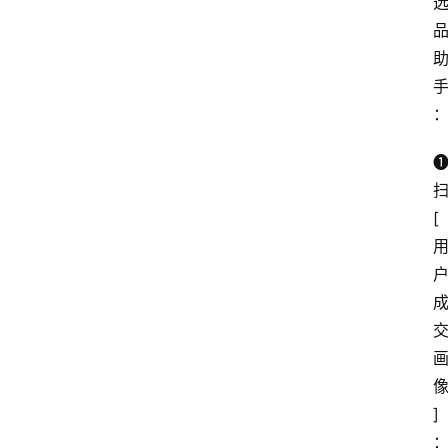
专
题
文
登录
注册
章
❶
推
荐
[
工
具
淘
客
导
航
]
本
：