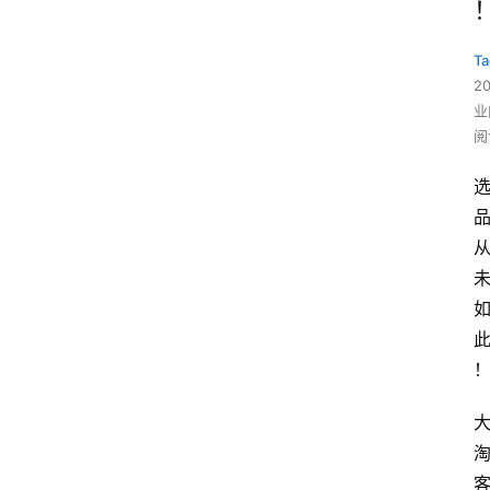
Ta
2
业
阅