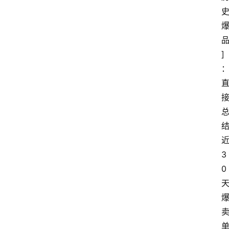
]
3
0