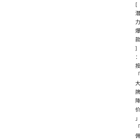
[
]
：