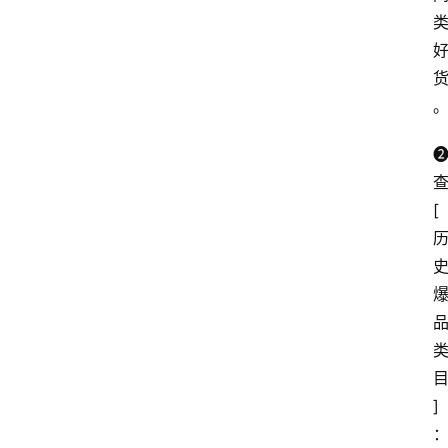
❷
[
]
：