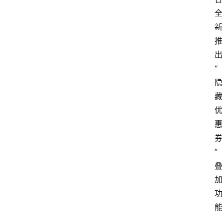
出
“
”