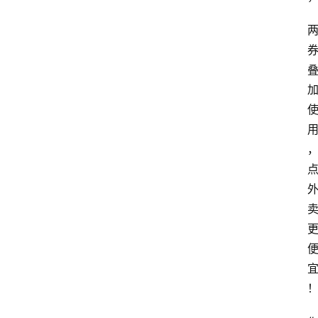
网
站
首
页
快
讯
商
城
分
类
浏