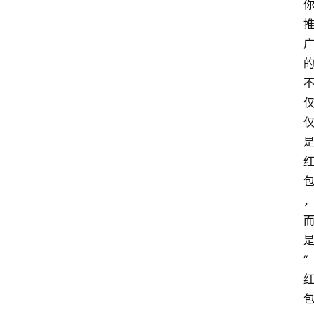
览
专
题
文
登录
注册
章
推
荐
工
具
淘
客
导
“
航
本