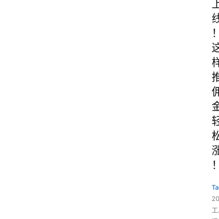
Ta
2
工