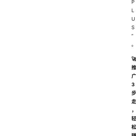
P
站
L
服
U
务
S
”
🚀
3