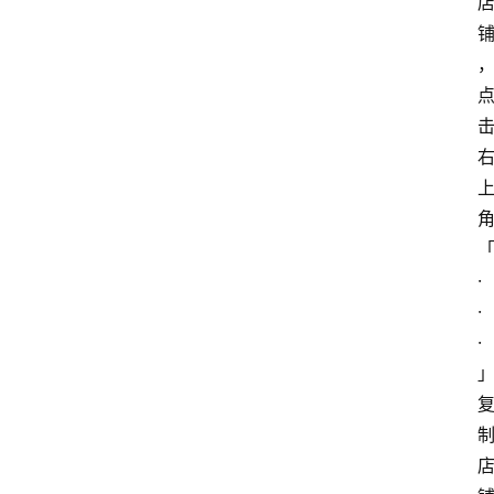
·
·
·