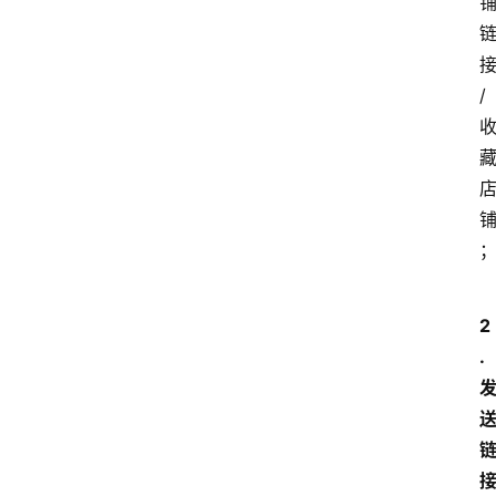
/
2
. 