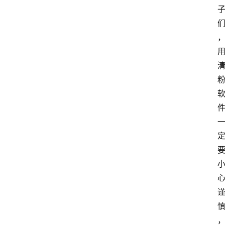
分
类
浏
览
专
题
文
登录
注册
章
推
荐
工
具
淘
客