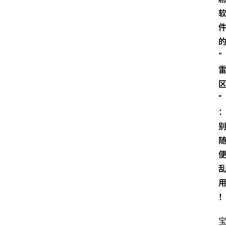
“
网
”
站
首
页
快
讯
商
城