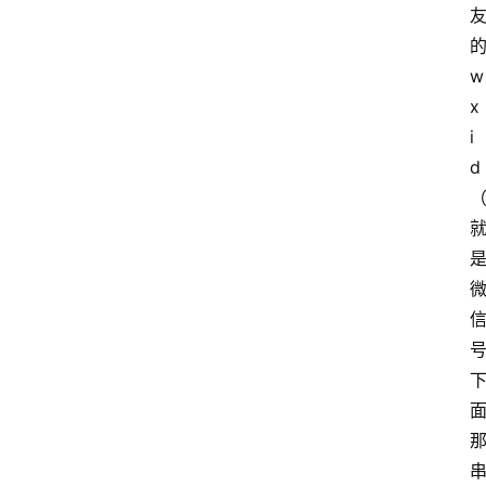
的
w
x
i
d