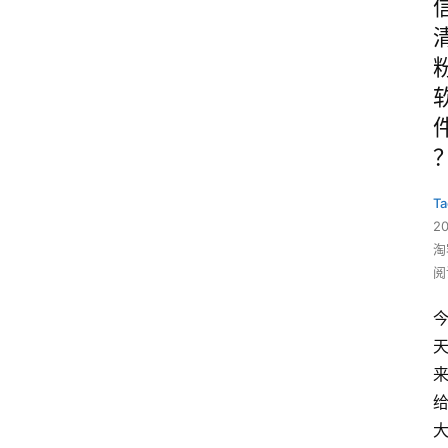
Ta
2
淘
阅