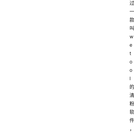
叫
w
e
t
o
o
l 