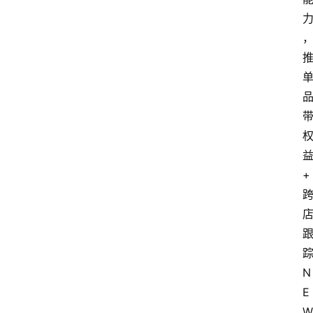
+
踪
N
E
W