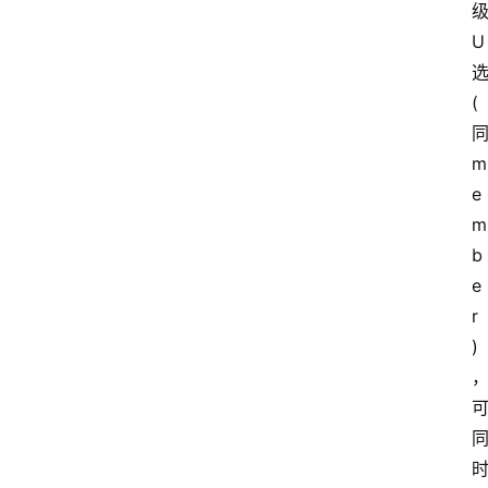
U
(
m
e
m
b
e
r
)