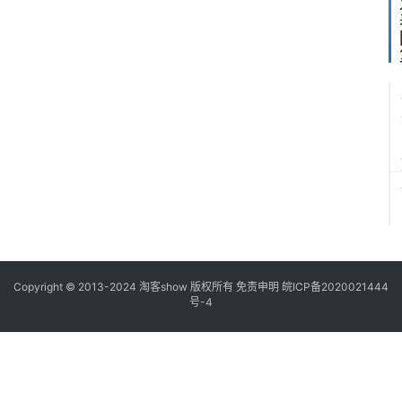
5
“
1
”
Copyright © 2013-2024
淘客show
版权所有
免责申明
皖ICP备2020021444
号-4