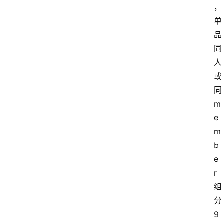
m
e
m
b
e
r
9