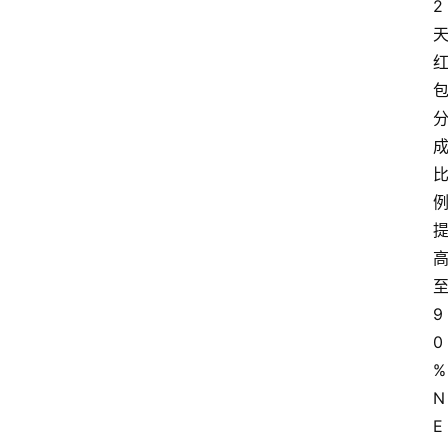
2
9
0
%
N
E