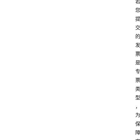
页
快
讯
商
城
分
类
浏
览
专
题
文
登录
注册
章