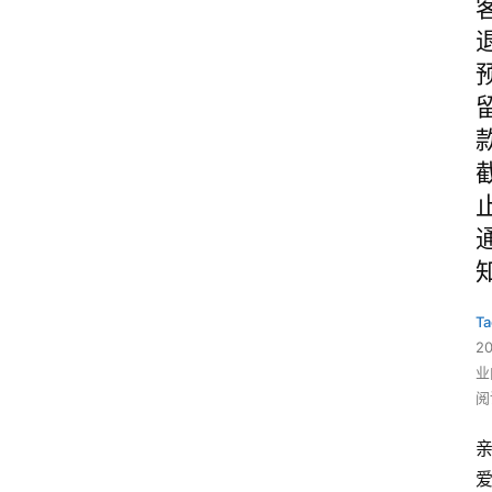
Ta
2
业
阅