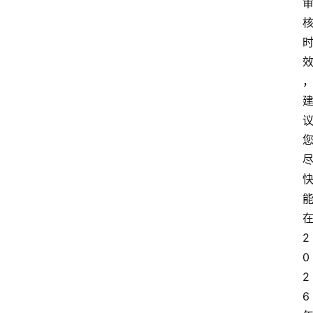
推
荐
工
具
淘
客
导
航
本
站
2
服
0
务
2
6