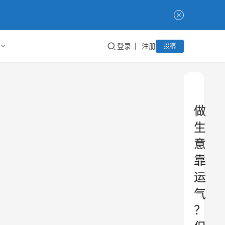
登录
注册
投稿
做
生
意
靠
运
气
？