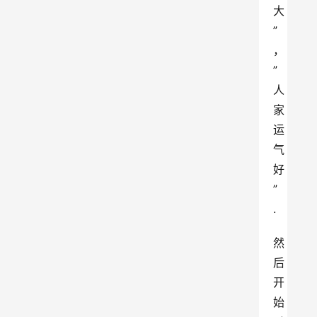
大
”
，
”
人
家
运
气
好
”
.
然
后
开
始