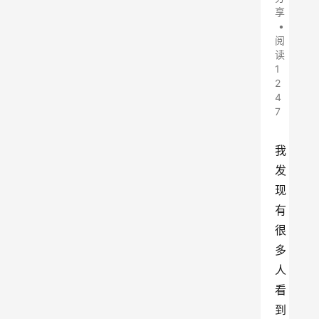
享
•
阅
读
1
2
4
7
我
发
现
有
很
多
人
看
到