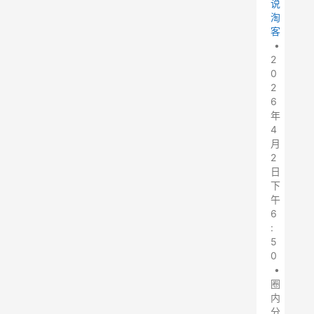
说
淘
客
•
2
0
2
6
年
4
月
2
日
下
午
6
:
5
0
•
圈
内
分