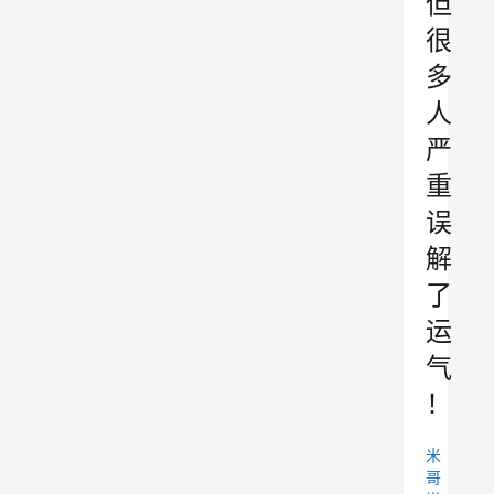
但
很
多
人
严
重
误
解
了
运
气
！
米
哥