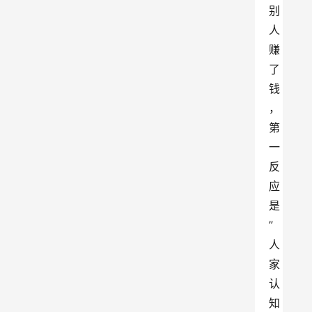
别
人
赚
了
钱
，
第
一
反
应
是
”
人
家
认
知