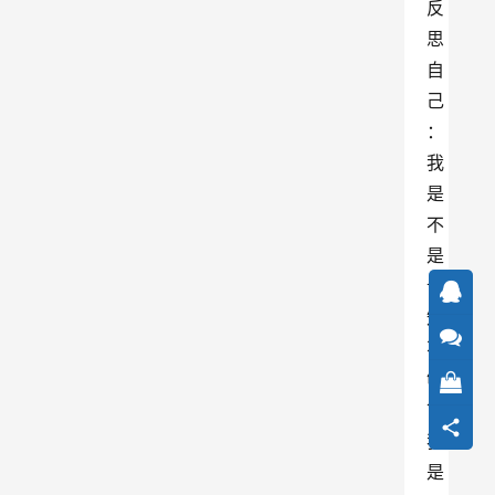
反
思
自
己
：
我
是
不
是
认
知
不
够
？
我
是