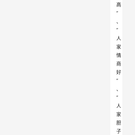
高
”
、
”
人
家
情
商
好
”
、
”
人
家
胆
子