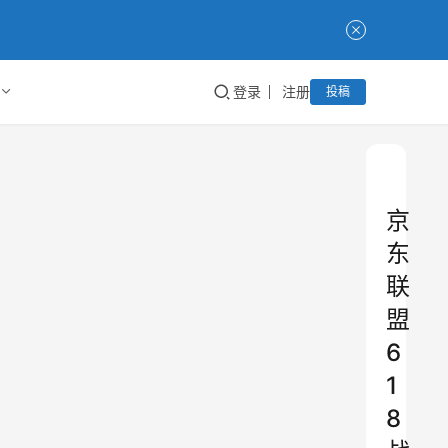
登录
注册
投稿
京
东
联
盟
6
1
8