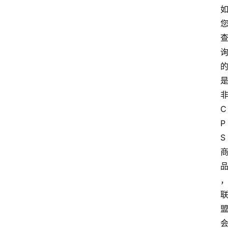
C
P
S