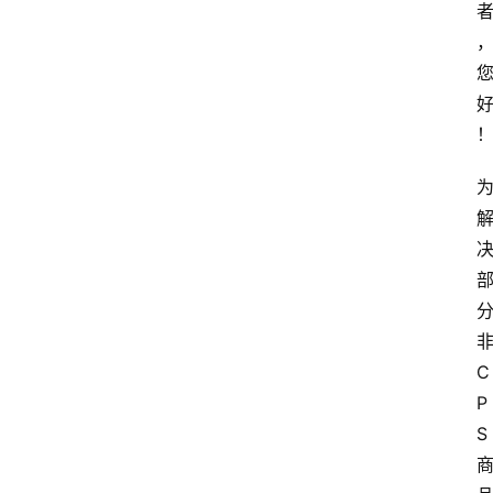
C
P
S