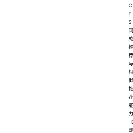
C
P
S
即