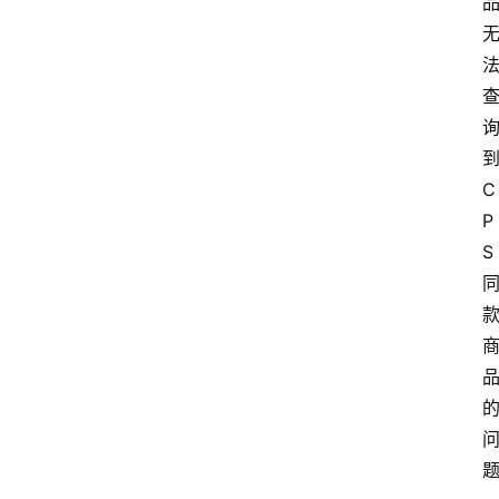
C
P
S