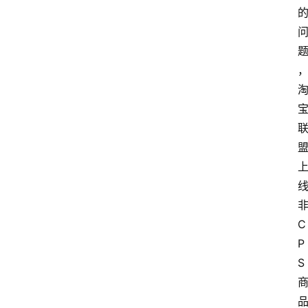
C
P
S