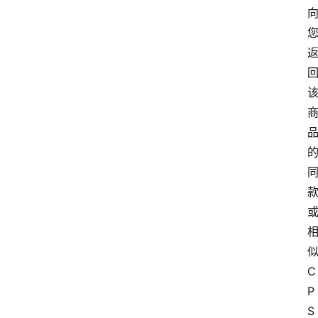
C
P
S