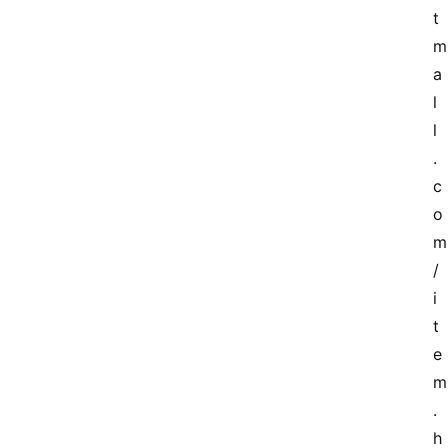
导
t
航
m
a
本
l
站
l
服
.
务
c
o
m
/
i
t
e
m
.
h