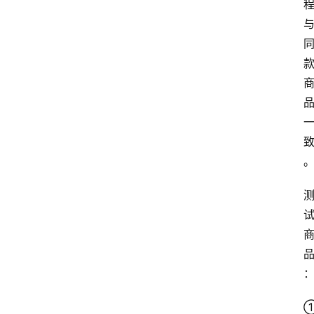
网
站
首
页
快
讯
商
城