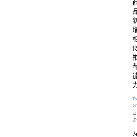
Ta
2
业
阅