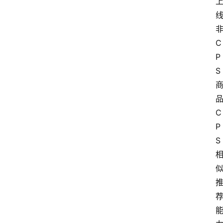
C
P
S
C
P
S