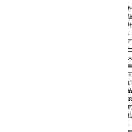
题
文
登录
注册
章
推
荐
工
具
淘
客
导
航
本
站
服
务