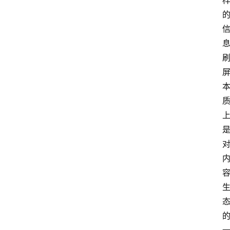
网
站
首
页
快
讯
商
城
分
类
浏
览
专