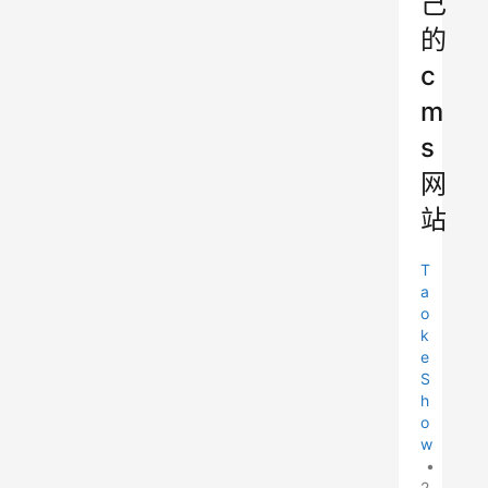
己
的
c
m
s
网
站
T
a
o
k
e
S
h
o
w
•
2