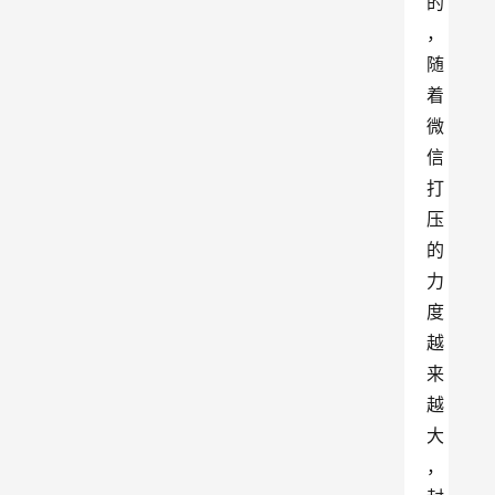
的
，
随
着
微
信
打
压
的
力
度
越
来
越
大
，