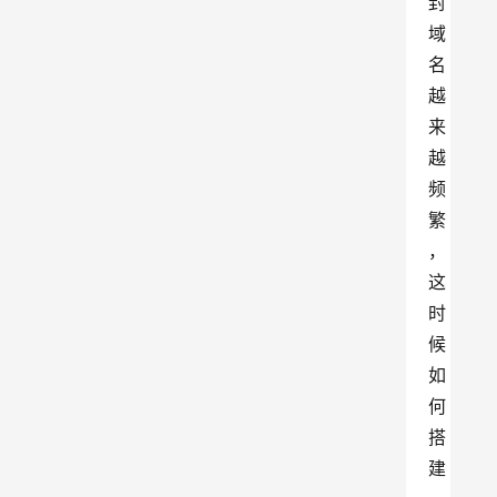
封
域
名
越
来
越
频
繁
，
这
时
候
如
何
搭
建