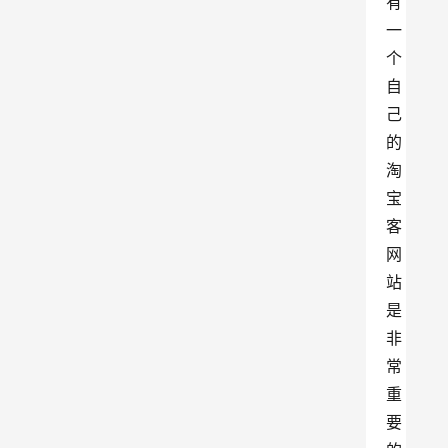
有
一
个
自
己
的
淘
宝
客
网
站
是
非
常
重
要