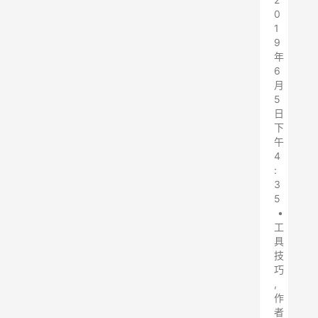
0
1
9
年
6
月
5
日
下
午
4
:
3
5
•
工
具
技
巧
,
作
者