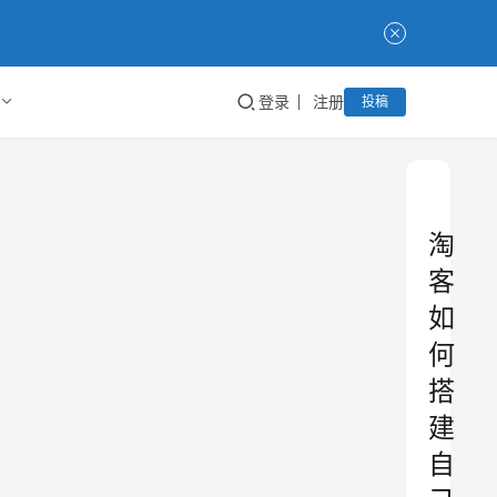
登录
注册
投稿
淘
客
如
何
搭
建
自