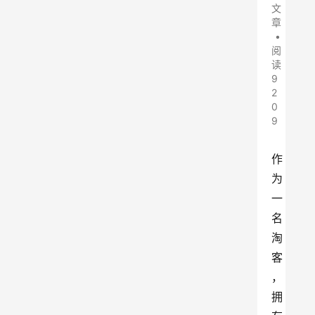
文
章
•
阅
读
9
2
0
9
作
为
一
名
淘
客
，
拥