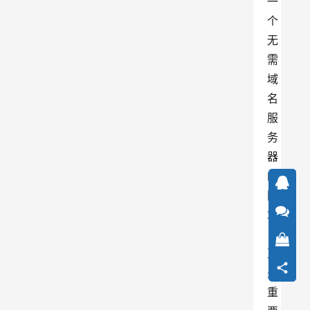
一
个
无
需
域
名
服
务
器
的
网
站
，
至
关
重