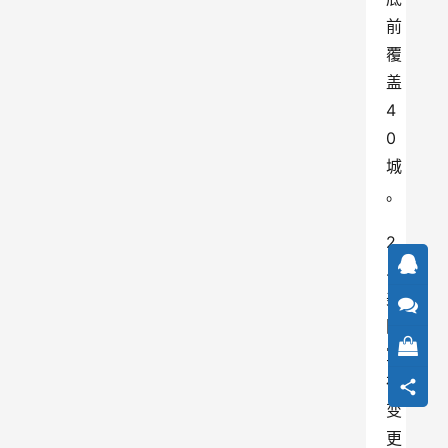
前
覆
盖
4
0
城
。
2
.
美
团
宣
布
变
更