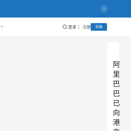
登录
注册
投稿
阿
里
巴
巴
已
向
港