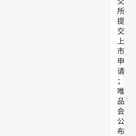
交
所
提
交
上
市
申
请
；
唯
品
会
公
布