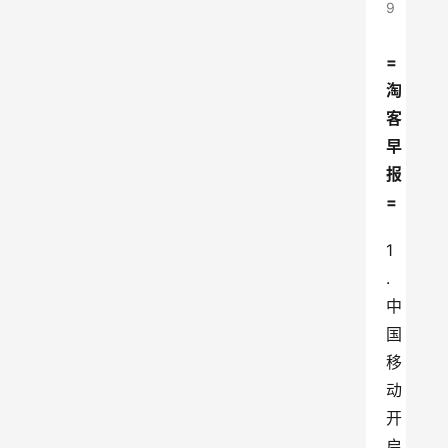
9
=
淘 
客 
早 
报
=
1
.
中
国
移
动
开
启