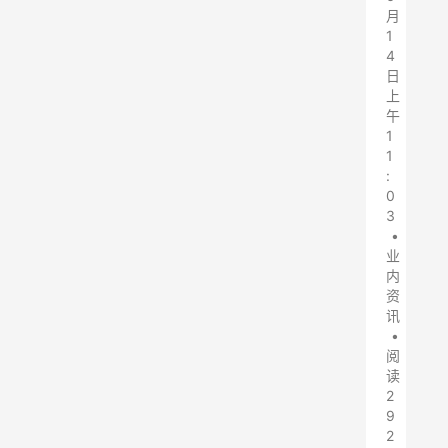
月
1
4
日
上
午
1
1
:
0
3
•
业
内
资
讯
•
阅
读
2
9
2