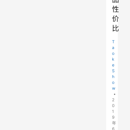
性
价
比
T
a
o
k
e
S
h
o
w
•
2
0
1
9
年
6