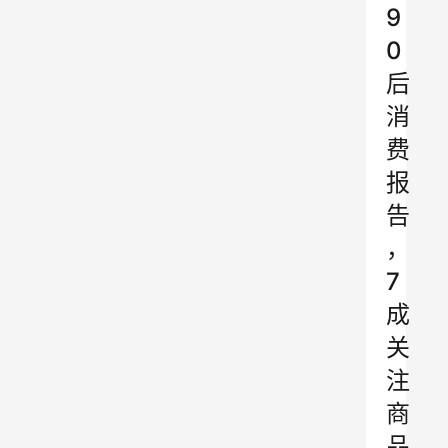
9
0
后
消
费
报
告
，
7
成
关
注
商
品