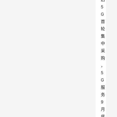
5
G
首
轮
集
中
采
购
，
5
G
服
务
9
月
底