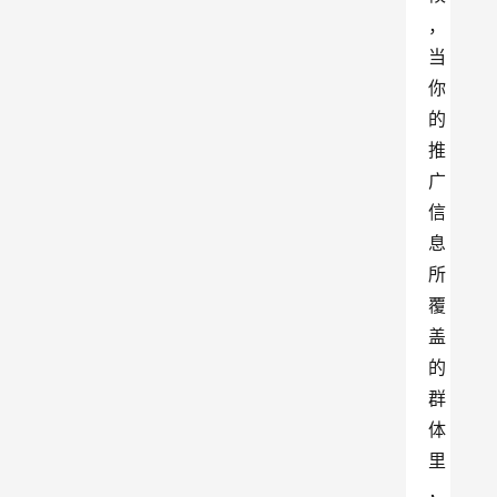
，
当
你
的
推
广
信
息
所
覆
盖
的
群
体
里
，