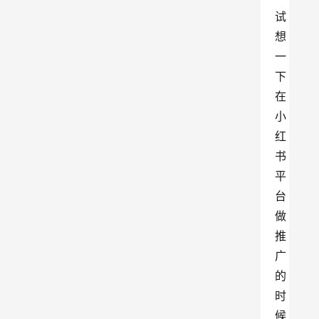
试
想
一
下
在
小
红
书
平
台
做
推
广
的
时
候