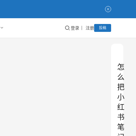
登录
注册
投稿
怎
么
把
小
红
书
笔