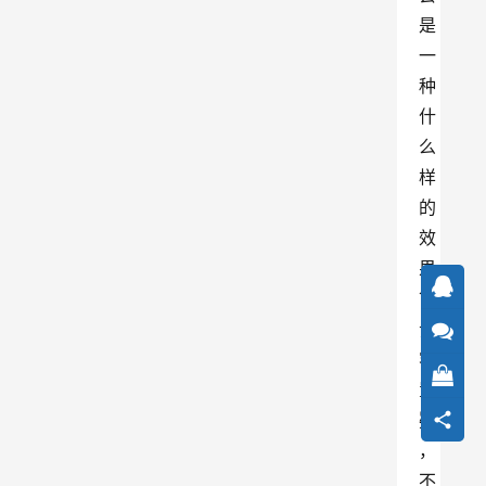
是
一
种
什
么
样
的
效
果
？
毋
容
置
疑
，
不