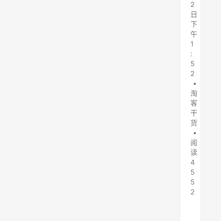
2
日
下
午
1
:
5
2
•
淘
客
干
货
•
阅
读
4
5
5
2