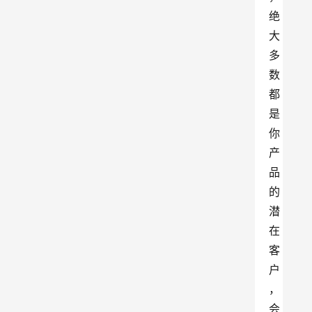
绝
大
多
数
都
是
你
产
品
的
潜
在
客
户
，
会