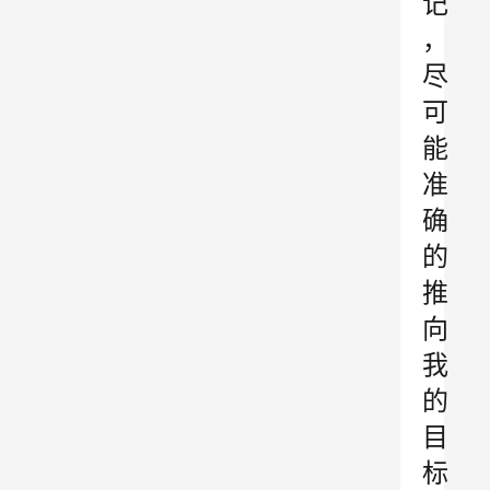
记
，
尽
可
能
准
确
的
推
向
我
的
目
标