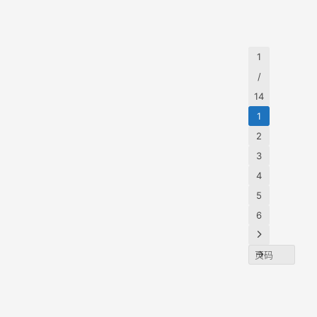
发一
淘礼
购秒
客，
微信
礼金
历史
杀…
金权
KOL
Taoke
2021
为重
么时
章，
限申
MCN
Show
年4月
的阵
开放
在很
1
14日
机构
请入
地，
请，
人扎
/
品牌
口
须配
天联
在短
8.8K
14
与流
甲方
（附
官宣
频、
4
1
主参
成新
第三
门槛
媒体
了本
2
轮清
低，
域，
方淘
论坛
3
洗， 
盟账
天孙
礼金
在长
4
没有
告诉
5个小
工具
5
规，
家一
时的
推
6
可以
另外
坛时
荐）
请，
淘金
里，
请后
地，
10余
每天
马拉
嘉宾
以针
FM，
登…
30个
主播