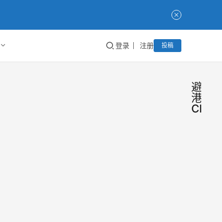
登录
注册
投稿
避风
港
CPS
老米
今
日
CP
话
题
龚文
这两
退群
天，
网最
件带
的事
的启
Taoke
2021年