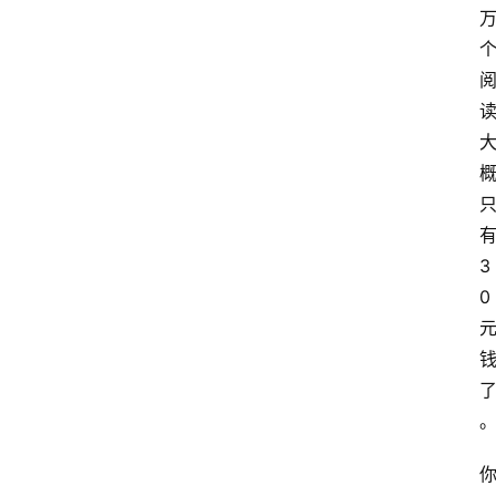
网
站
首
页
快
讯
3
0
商
城
分
类
浏
览