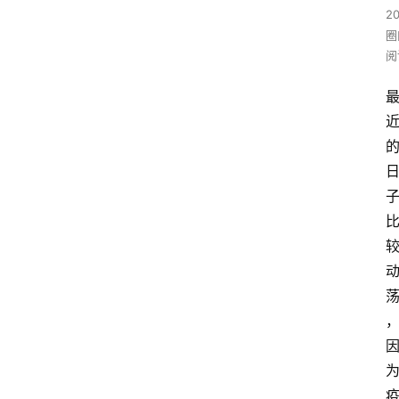
2
圈
阅