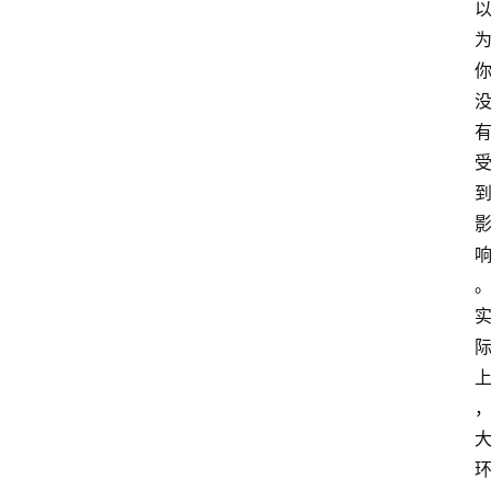
专
题
文
登录
注册
章
推
荐
工
具
淘
客
导
航
本