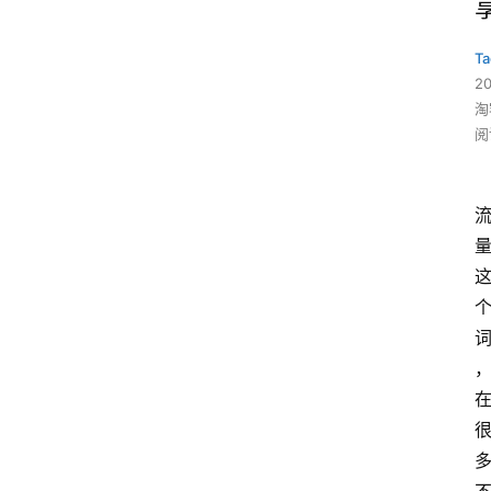
Ta
2
淘
阅