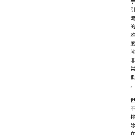
专
题
文
登录
注册
章
推
荐
工
具
淘
客
导
航
本
站
服