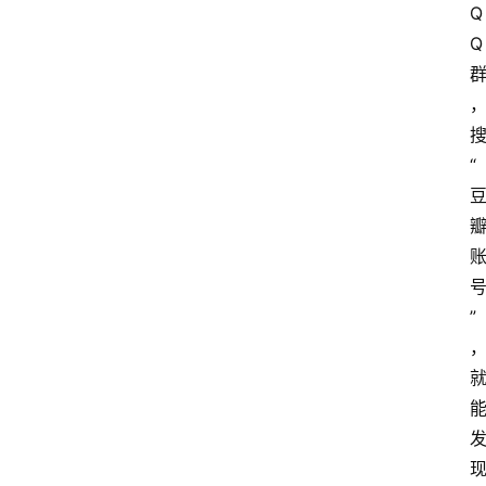
Q
Q
“
”