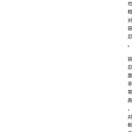
网
站
首
页
快
讯
商
城
分
类
浏
览