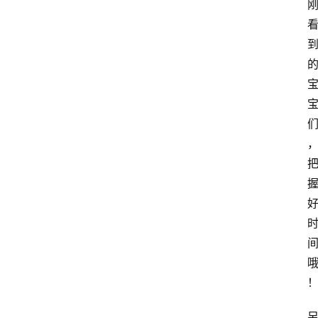
网
站
首
页
快
讯
商
城
分
类
浏