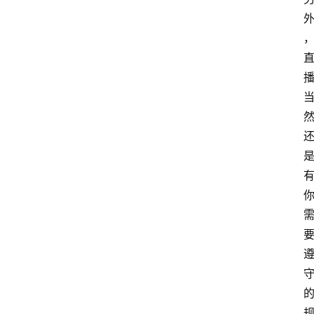
览
专
题
文
登录
注册
章
推
荐
工
具
淘
客
导
航
本