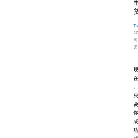
Ta
2
淘
阅