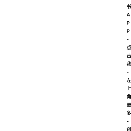
A
P
P
-
-
-