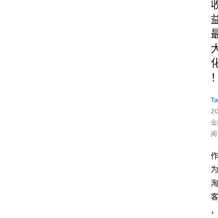
Ta
2
业
阅