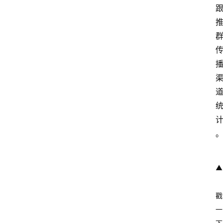
▲ 
戳
一