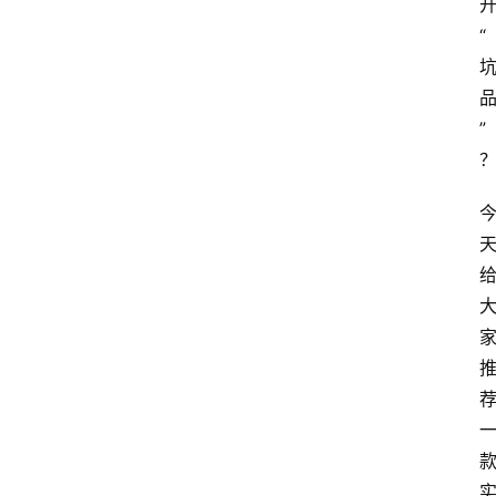
开
“
”