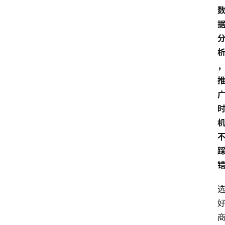
览
专
题
文
登录
注册
章
推
荐
工
具
淘
客
导
航
本