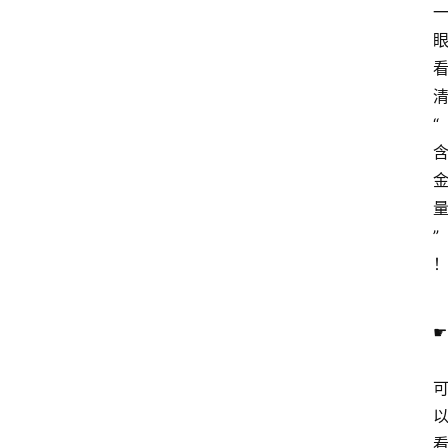
清
“
”
☛