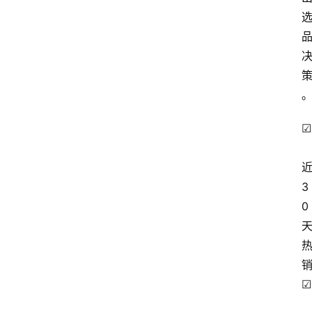
☑
3
0
☑