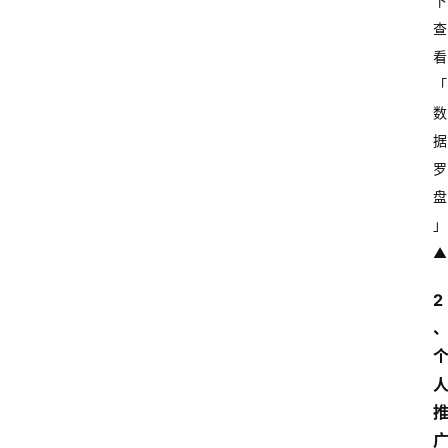
下
查
看
「
网
数
站
据
首
页
罗
盘
快
」 
讯
▲
2
商
城
分
类
浏