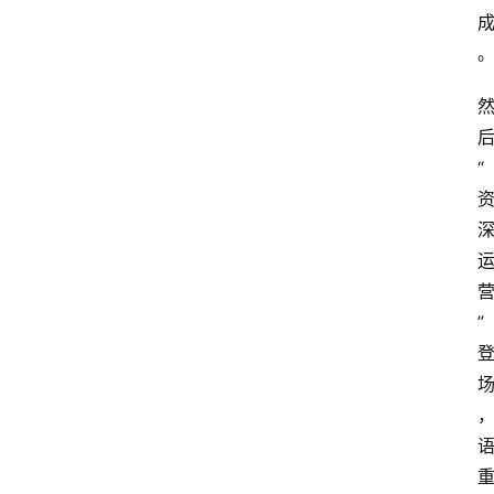
专
题
文
登录
注册
章
“
推
荐
工
具
淘
”
客
导
航
本
站