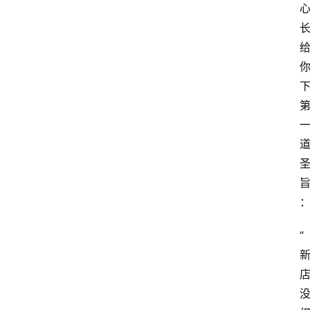
服
务
“