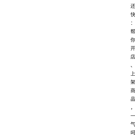
网
站
首
页
快
讯
商
城
分
类
浏
览