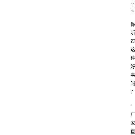
业
阅
“