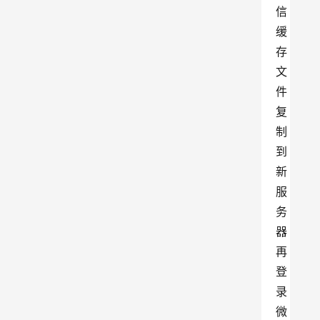
信
缓
存
文
件
复
制
到
新
服
务
器
再
登
录
微