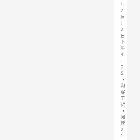
年
7
月
1
2
日
下
午
4
:
0
5
•
淘
客
干
货
•
阅
读
2
1