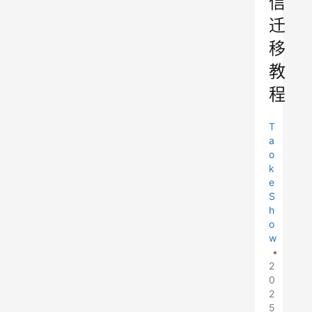
信
迁
移
教
程
T
a
o
k
e
S
h
o
w
•
2
0
2
5