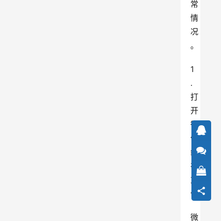
常
情
况
。
1
.
打
开
微
信
缓
存
文
件
微