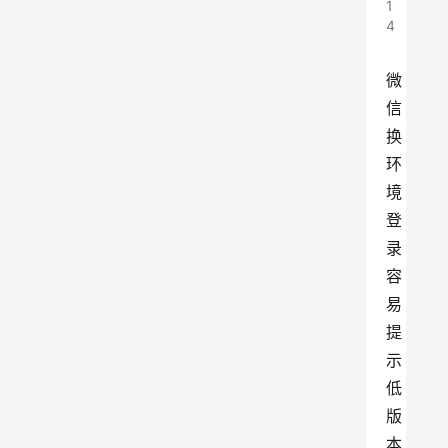
1
4
微
信
换
环
境
登
录
容
易
提
示
低
版
本