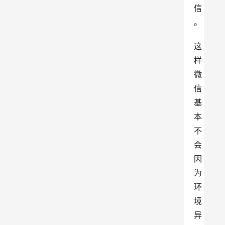
信
。
这
样
微
信
基
本
不
会
因
为
环
境
异