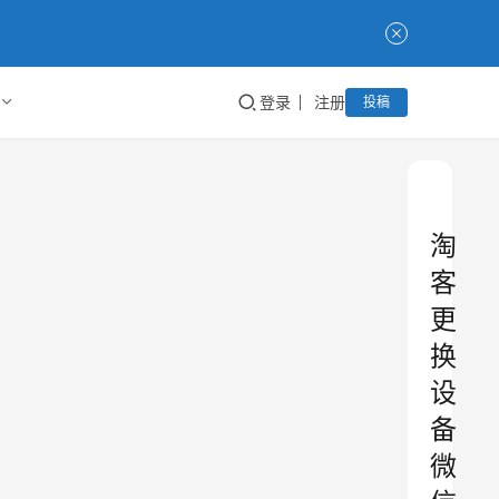
登录
注册
投稿
淘
客
更
换
设
备
微