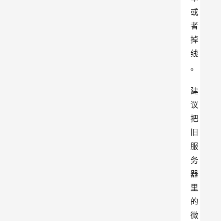
或
者
掉
线
。
建
议
把
旧
服
务
器
里
的
微