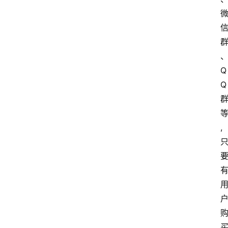
Q
Q
,