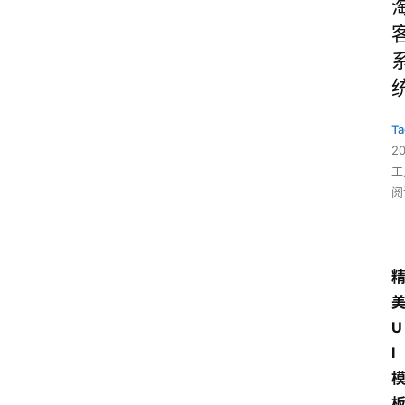
Ta
2
工
阅
U
I