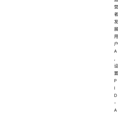
A
,
P
I
D
-
A