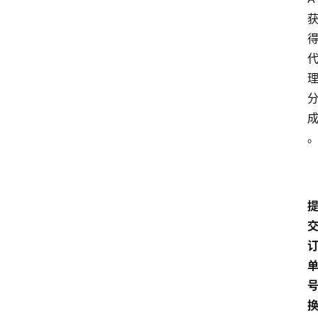
览
专
题
文
登录
注册
章
推
荐
工
具
淘
客
导
航
本