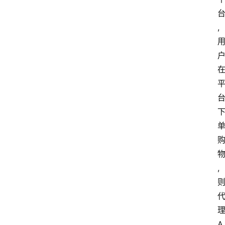
,
网
站
首
页
快
讯
商
城
,
分
类
浏
A