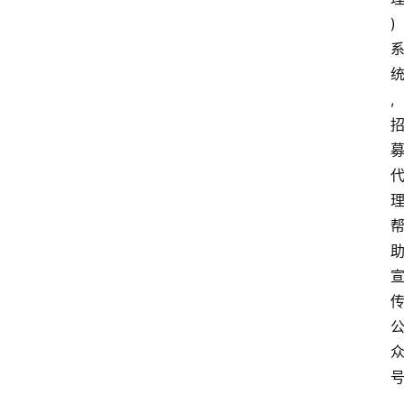
)
,
,