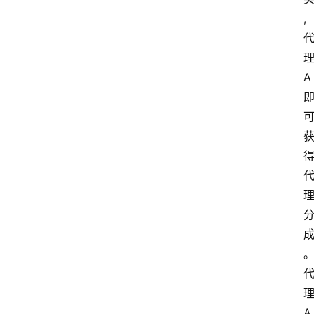
,
A
A