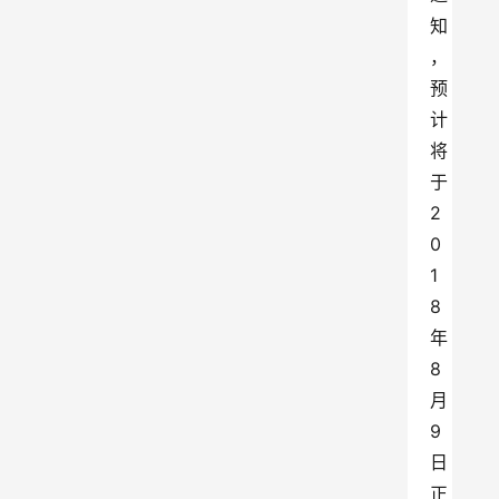
知
，
预
计
将
于
2
0
1
8
年
8
月
9
日
正