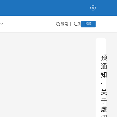
登录
注册
投稿
预
通
知
·
关
于
虚