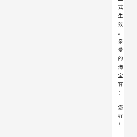
式
生
效
。
亲
爱
的
淘
宝
客
：
您
好
！