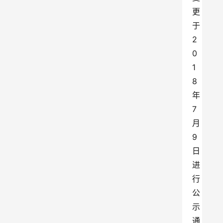
更
于
2
0
1
8
年
7
月
9
日
进
行
公
示
通