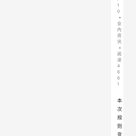
1
0
•
业
内
资
讯
•
阅
读
4
6
6
1
本
次
规
则
变