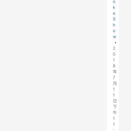
o
k
e
S
h
o
w
•
2
0
1
8
年
7
月
1
1
日
下
午
1
1
: