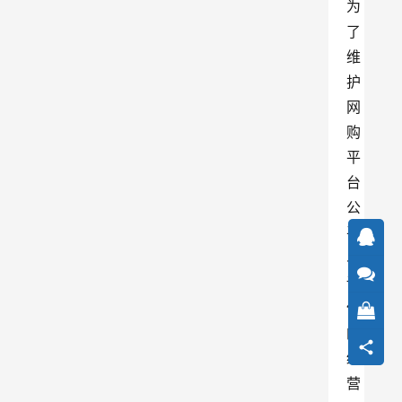
为
了
维
护
网
购
平
台
公
平
、
诚
信
的
经
营