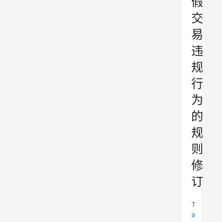
假
交
易
违
规
行
为
的
规
则
修
订
T
a