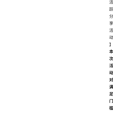
专
题
文
登录
注册
章
推
荐
工
具
淘
客
导
航
本
站
服