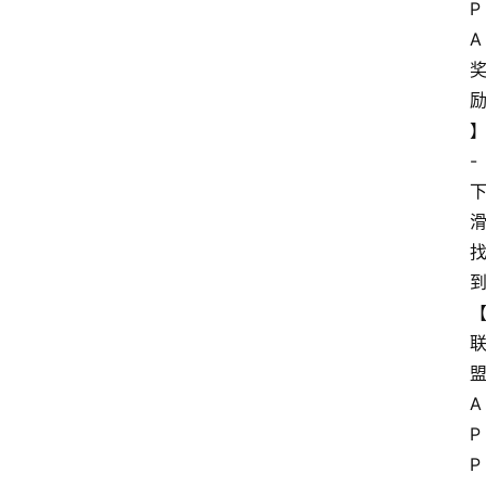
P
A
网
站
首
页
-
快
讯
商
城
分
类
A
浏
P
览
P