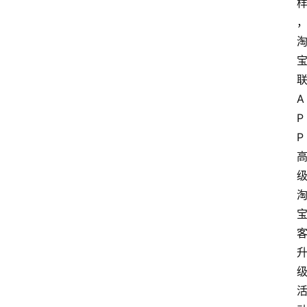
A
P
P