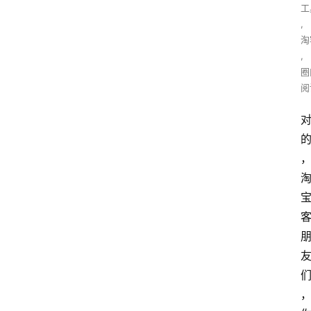
工
,
淘
,
圈
阅