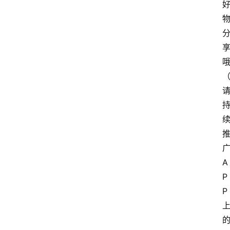
A
P
P