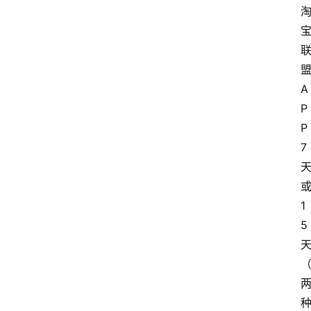
A
P
P 
7
1
5