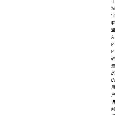
A
P
P