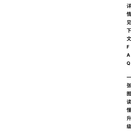
F
A
Q