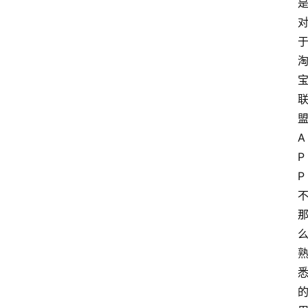
A
P
P