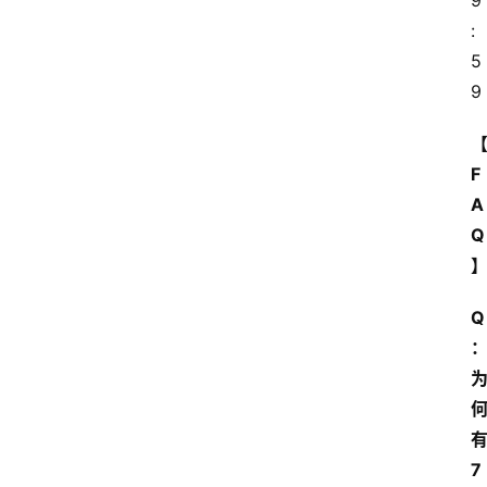
9
:
5
9
F
A
Q
Q
7