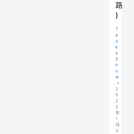
路
)
T
a
o
k
e
S
h
o
w
•
2
0
2
2
年
1
月
3