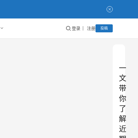
登录
注册
投稿
一
文
带
你
了
解
近