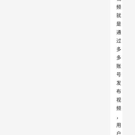
频
就
是
通
过
多
多
账
号
发
布
视
频
，
用
户