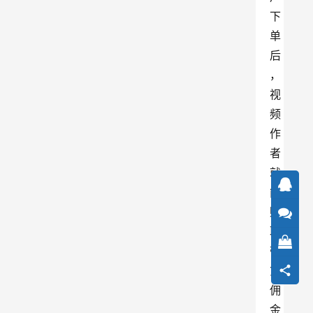
下
单
后
，
视
频
作
者
就
能
赚
取
带
货
佣
金