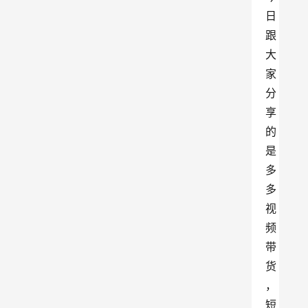
日
跟
大
家
分
享
的
是
多
多
视
频
带
货
，
短