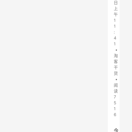
日
上
午
1
1
:
4
1
•
淘
客
干
货
•
阅
读
7
5
1
6
今