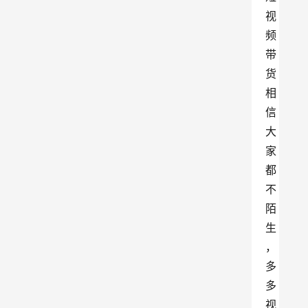
视
频
带
货
相
信
大
家
都
不
陌
生
，
多
多
视