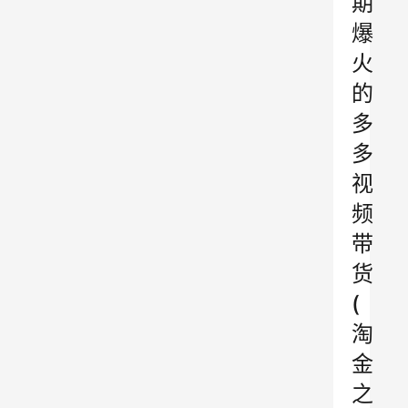
期
爆
火
的
多
多
视
频
带
货
(
淘
金
之