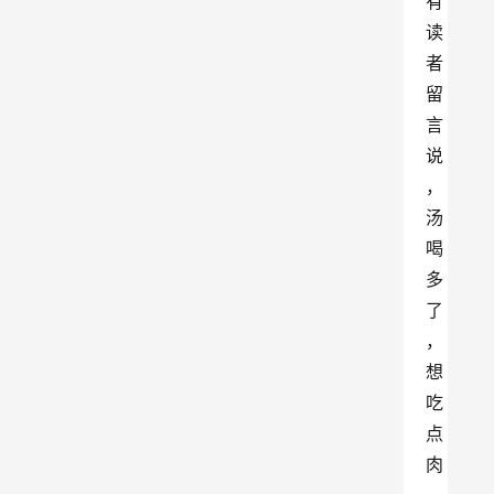
有
读
者
留
言
说
，
汤
喝
多
了
，
想
吃
点
肉