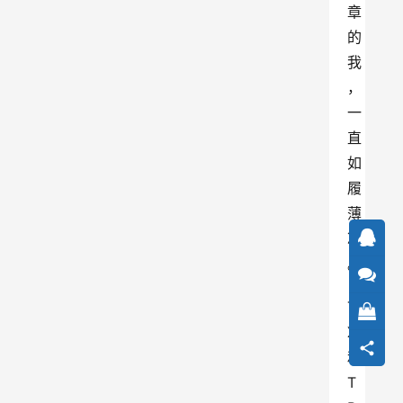
章
的
我
，
一
直
如
履
薄
冰
。
T
X
和
T