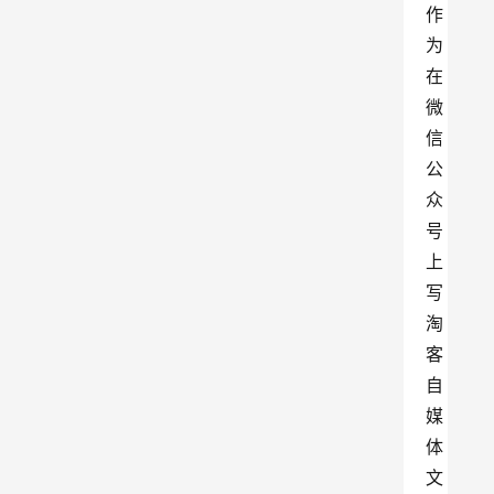
作
为
在
微
信
公
众
号
上
写
淘
客
自
媒
体
文