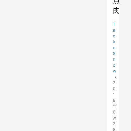
点
肉
T
a
o
k
e
S
h
o
w
•
2
0
1
8
年
8
月
2
8