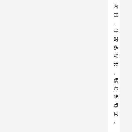
为
生
，
平
时
多
喝
汤
，
偶
尔
吃
点
肉
。