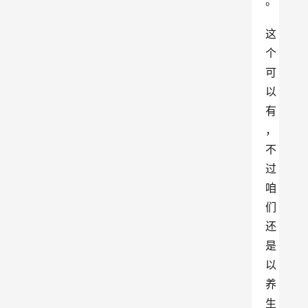
。
这
个
可
以
有
，
不
过
咱
们
还
是
以
养
生