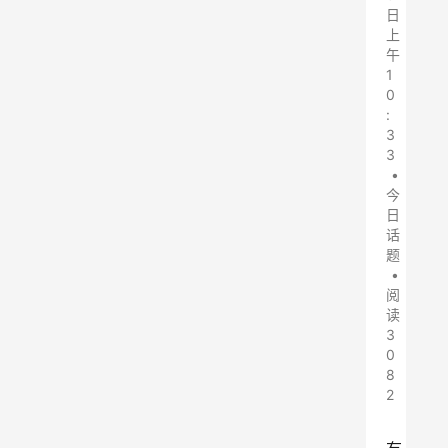
日
上
午
1
0
:
3
3
•
今
日
话
题
•
阅
读
3
0
8
2