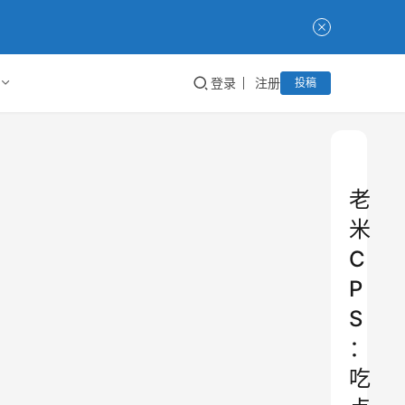
登录
注册
投稿
老
米
C
P
S
：
吃