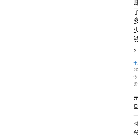
十
2
今
阅