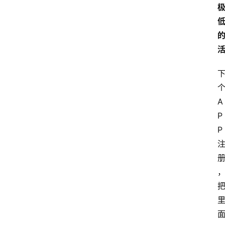
A
P
P