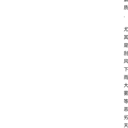
页
.
快
讯
商
城
分
类
浏
览
专
题
文
登录
注册
章