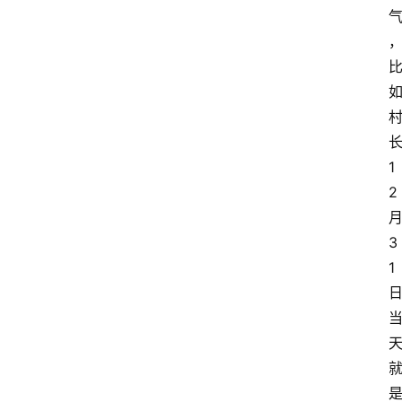
推
荐
工
具
淘
1
客
2
导
航
3
本
1
站
服
务