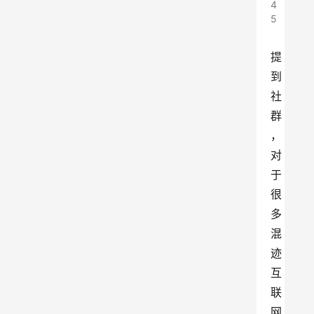
4
5
提
到
社
群
，
对
于
很
多
混
迹
互
联
网