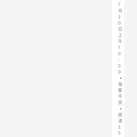
7
月
2
0
日
上
午
1
0
:
0
0
•
淘
客
干
货
•
阅
读
2
5