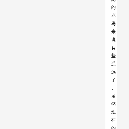
的
老
鸟
来
说
有
些
遥
远
了
，
虽
然
现
在
的