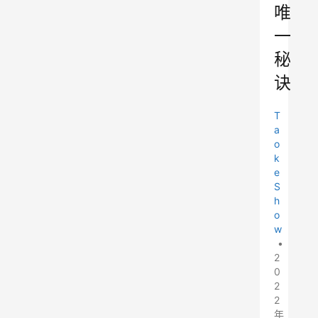
唯
一
秘
诀
T
a
o
k
e
S
h
o
w
•
2
0
2
2
年