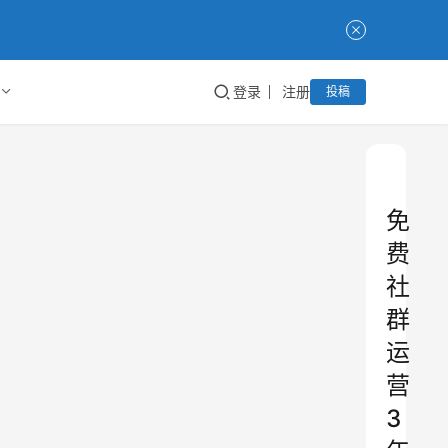
登录
注册
投稿
免
费
社
群
运
营
3