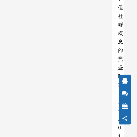
但
社
群
概
念
的
鼎
盛
时
期
却
是
在
2
0
1