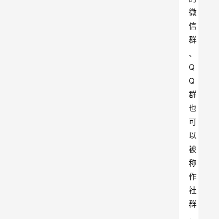
微
信
群
、
Q
Q
群
也
可
以
被
称
作
社
群
，