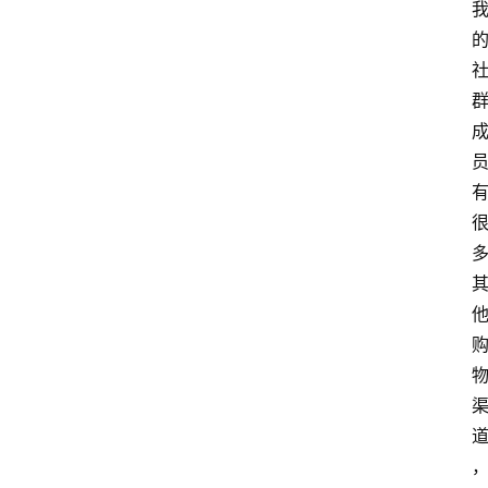
览
专
题
文
登录
注册
章
推
荐
工
具
淘
客
导
航
本