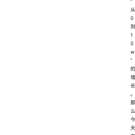
“
0
1
0
w
”