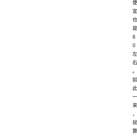
网
站
8
首
0
页
快
讯
商
城
分
类
浏