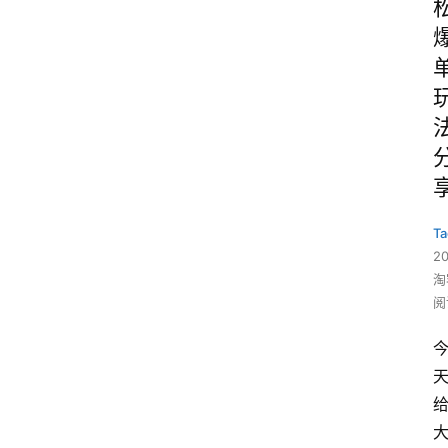
Ta
2
淘
阅