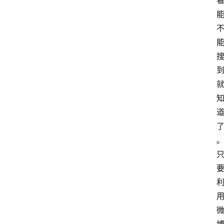
分
类
浏
览
专
题
文
登录
注册
章
推
荐
工
具
淘