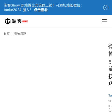
淘客Show 网站微信交流群上线！可添加站长微信：
taoke2024 加入！
点击查看
首页
引流思路
Ta
2
引