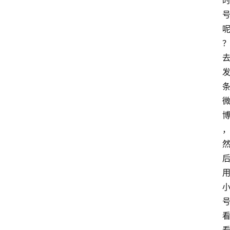
网
站
首
页
快
讯
商
城