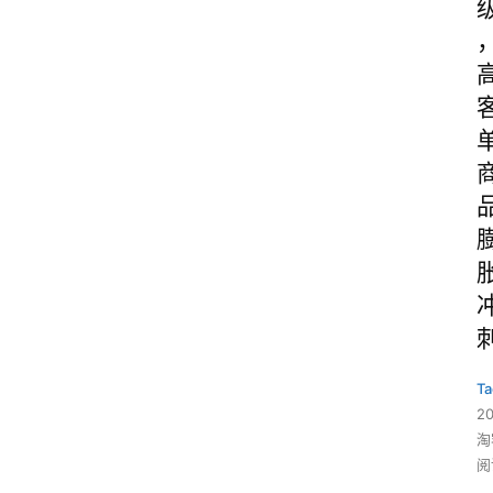
Ta
2
淘
阅