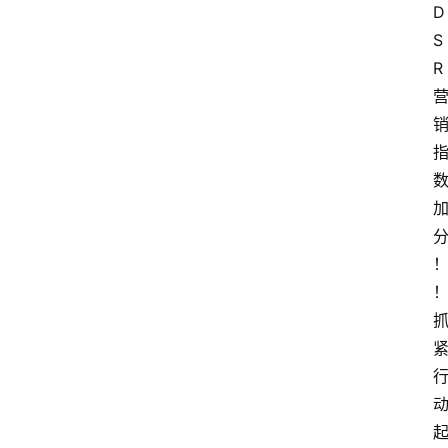
D
S
R