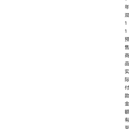
城
分
1
类
1
浏
览
专
题
文
章
推
荐
工
具