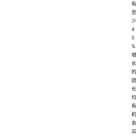
4
5
%