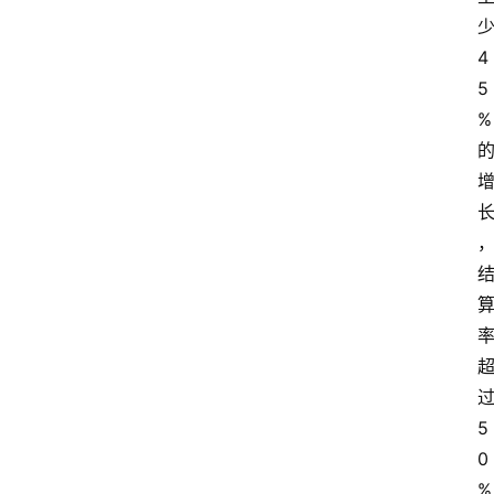
淘
客
4
导
5
航
%
本
站
服
务
5
0
%